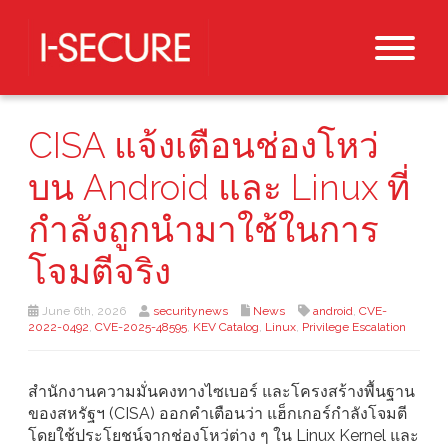
CISA แจ้งเตือนช่องโหว่
บน Android และ Linux ที่
กำลังถูกนำมาใช้ในการ
โจมตีจริง
June 6th, 2026
securitynews
News
android
,
CVE-
2022-0492
,
CVE-2025-48595
,
KEV Catalog
,
Linux
,
Privilege Escalation
สำนักงานความมั่นคงทางไซเบอร์ และโครงสร้างพื้นฐาน
ของสหรัฐฯ (CISA) ออกคำเตือนว่า แฮ็กเกอร์กำลังโจมตี
โดยใช้ประโยชน์จากช่องโหว่ต่าง ๆ ใน Linux Kernel และ