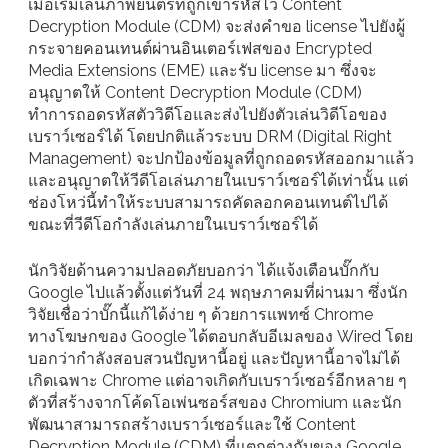
เมื่อเริ่มเล่นภาพยนตร์ที่ถูกเข้ารหัสไว้ Content
Decryption Module (CDM) จะส่งคำขอ license ไปยังผู้
กระจายคอนเทนต์ผ่านอินเตอร์เฟสของ Encrypted
Media Extensions (EME) และรับ license มา ซึ่งจะ
อนุญาตให้ Content Decryption Module (CDM)
ทำการถอดรหัสตัววิดีโอและส่งไปยังตัวเล่นวิดีโอของ
เบราว์เซอร์ได้ โดยปกติแล้วระบบ DRM (Digital Right
Management) จะปกป้องข้อมูลที่ถูกถอดรหัสออกมาแล้ว
และอนุญาตให้วีดีโอเล่นภายในเบราว์เซอร์ได้เท่านั้น แต่
ช่องโหว่นี้ทำให้ระบบสามารถคัดลอกคอนเทนต์ไปได้
ขณะที่วีดีโอกำลังเล่นภายในเบราว์เซอร์ได้
นักวิจัยด้านความปลอดภัยบอกว่า ได้แจ้งเตือนบั๊กกับ
Google ไปแล้วตั้งแต่วันที่ 24 พฤษภาคมที่ผ่านมา ซึ่งนัก
วิจัยเชื่อว่าบั๊กนี้แก้ได้ง่าย ๆ ด้วยการแพทซ์ Chrome
ทางโฆษกของ Google ได้ตอบกลับอีเมลของ Wired โดย
บอกว่ากำลังสอบสวนปัญหานี้อยู่ และปัญหานี้อาจไม่ได้
เกิดเฉพาะ Chrome แต่อาจเกิดกับเบราว์เซอร์อีกหลาย ๆ
ตัวที่สร้างจากโค้ดโอเพ่นซอร์สของ Chromium และนัก
พัฒนาสามารถสร้างเบราว์เซอร์และใช้ Content
Decryption Module (CDM) ที่แตกต่างกับของ Google