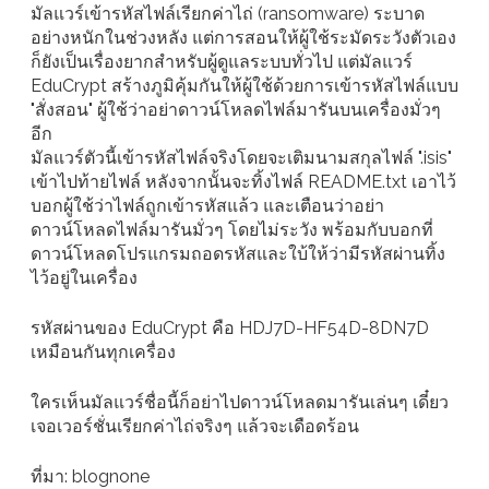
มัลแวร์เข้ารหัสไฟล์เรียกค่าไถ่ (ransomware) ระบาด
อย่างหนักในช่วงหลัง แต่การสอนให้ผู้ใช้ระมัดระวังตัวเอง
ก็ยังเป็นเรื่องยากสำหรับผู้ดูแลระบบทั่วไป แต่มัลแวร์
EduCrypt สร้างภูมิคุ้มกันให้ผู้ใช้ด้วยการเข้ารหัสไฟล์แบบ
"สั่งสอน" ผู้ใช้ว่าอย่าดาวน์โหลดไฟล์มารันบนเครื่องมั่วๆ
อีก
มัลแวร์ตัวนี้เข้ารหัสไฟล์จริงโดยจะเติมนามสกุลไฟล์ ".isis"
เข้าไปท้ายไฟล์ หลังจากนั้นจะทิ้งไฟล์ README.txt เอาไว้
บอกผู้ใช้ว่าไฟล์ถูกเข้ารหัสแล้ว และเตือนว่าอย่า
ดาวน์โหลดไฟล์มารันมั่วๆ โดยไม่ระวัง พร้อมกับบอกที่
ดาวน์โหลดโปรแกรมถอดรหัสและใบ้ให้ว่ามีรหัสผ่านทิ้ง
ไว้อยู่ในเครื่อง
รหัสผ่านของ EduCrypt คือ HDJ7D-HF54D-8DN7D
เหมือนกันทุกเครื่อง
ใครเห็นมัลแวร์ชื่อนี้ก็อย่าไปดาวน์โหลดมารันเล่นๆ เดี๋ยว
เจอเวอร์ชั่นเรียกค่าไถ่จริงๆ แล้วจะเดือดร้อน
ที่มา: blognone