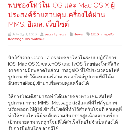
พบช่องโหว่ใน iOS และ Mac OS X ผู้
ประสงค์ร้ายควบคุมเครื่องได้ผ่าน
MMS, อีเมล, เว็บไซต์
July 23rd, 2016
securitynews
News
2016
,
ImageIO
,
iMessage
,
ios
,
watchOS
นักวิจัยจาก Cisco Talos พบช่องโหว่ในระบบปฏิบัติการ
iOS, Mac OS X, watchOS และ tvOS โดยช่องโหว่นี้เกิด
จากความผิดพลาดในส่วน ImageIO ที่ใช้ประมวลผลไฟล์
รูปภาพ ทำให้แฮกเกอร์สามารถส่งไฟล์รูปภาพที่มีโค้ด
อันตรายฝังอยู่เข้ามาเพื่อควบคุมเครื่องได้
วิธีการโจมตีสามารถทำได้หลายช่องทาง เช่น ส่งไฟล์
รูปภาพมาทาง MMS, iMessage ส่งอีเมลที่มีไฟล์รูปภาพ
หรือหลอกให้ผู้ใช้เข้าเว็บไซต์ที่ทำไว้สำหรับโจมตี สาเหตุที่
ทำให้ช่องโหว่นี้มีระดับความอันตรายสูงเนื่องจากเครื่อง
เป้าหมายสามารถถูกโจมตีได้สำเร็จโดยไม่จำเป็นต้องได้
รับการยืนยันใดๆ จากผู้ใช้