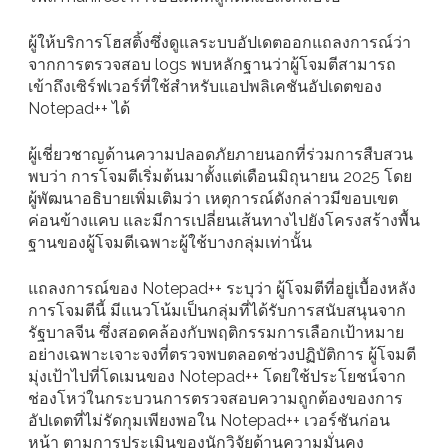
ผู้ให้บริการโฮสติ้งซึ่งดูแลระบบอัปเดตออกแถลงการณ์ว่า
จากการตรวจสอบ logs พบหลักฐานว่าผู้โจมตีสามารถ
เข้าถึงเซิร์ฟเวอร์ที่ใช้สำหรับแอปพลิเคชันอัปเดตของ
Notepad++ ได้
ผู้เชี่ยวชาญด้านความปลอดภัยภายนอกที่ร่วมการสืบสวน
พบว่า การโจมตีเริ่มต้นมาตั้งแต่เดือนมิถุนายน 2025 โดย
ผู้พัฒนาอธิบายเพิ่มเติมว่า เหตุการณ์ดังกล่าวมีขอบเขต
ค่อนข้างแคบ และมีการเปลี่ยนเส้นทางไปยังโครงสร้างพื้น
ฐานของผู้โจมตีเฉพาะผู้ใช้บางกลุ่มเท่านั้น
แถลงการณ์ของ Notepad++ ระบุว่า ผู้โจมตีที่อยู่เบื้องหลัง
การโจมตีนี้ มีแนวโน้มเป็นกลุ่มที่ได้รับการสนับสนุนจาก
รัฐบาลจีน ซึ่งสอดคล้องกับพฤติกรรมการเลือกเป้าหมาย
อย่างเฉพาะเจาะจงที่ตรวจพบตลอดช่วงปฏิบัติการ ผู้โจมตี
มุ่งเป้าไปที่โดเมนของ Notepad++ โดยใช้ประโยชน์จาก
ช่องโหว่ในกระบวนการตรวจสอบความถูกต้องของการ
อัปเดตที่ไม่รัดกุมเพียงพอใน Notepad++ เวอร์ชันก่อน
หน้า ตามการประเมินของนักวิจัยด้านความมั่นคง