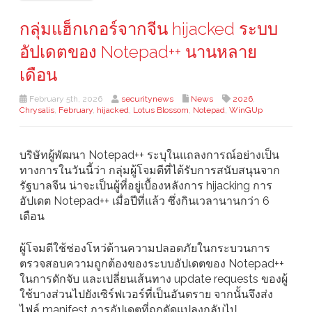
กลุ่มแฮ็กเกอร์จากจีน hijacked ระบบ
อัปเดตของ Notepad++ นานหลาย
เดือน
February 5th, 2026
securitynews
News
2026
,
Chrysalis
,
February
,
hijacked
,
Lotus Blossom
,
Notepad
,
WinGUp
บริษัทผู้พัฒนา Notepad++ ระบุในแถลงการณ์อย่างเป็น
ทางการในวันนี้ว่า กลุ่มผู้โจมตีที่ได้รับการสนับสนุนจาก
รัฐบาลจีน น่าจะเป็นผู้ที่อยู่เบื้องหลังการ hijacking การ
อัปเดต Notepad++ เมื่อปีที่แล้ว ซึ่งกินเวลานานกว่า 6
เดือน
ผู้โจมตีใช้ช่องโหว่ด้านความปลอดภัยในกระบวนการ
ตรวจสอบความถูกต้องของระบบอัปเดตของ Notepad++
ในการดักจับ และเปลี่ยนเส้นทาง update requests ของผู้
ใช้บางส่วนไปยังเซิร์ฟเวอร์ที่เป็นอันตราย จากนั้นจึงส่ง
ไฟล์ manifest การอัปเดตที่ถูกดัดแปลงกลับไป