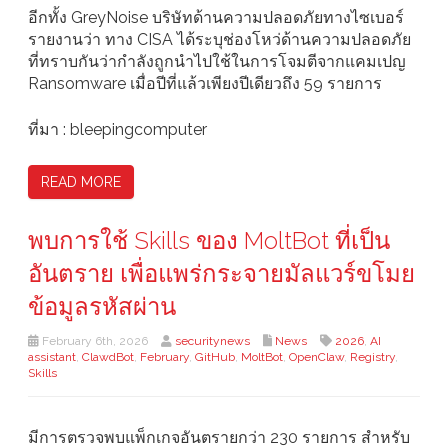
อีกทั้ง GreyNoise บริษัทด้านความปลอดภัยทางไซเบอร์
รายงานว่า ทาง CISA ได้ระบุช่องโหว่ด้านความปลอดภัย
ที่ทราบกันว่ากำลังถูกนำไปใช้ในการโจมตีจากแคมเปญ
Ransomware เมื่อปีที่แล้วเพียงปีเดียวถึง 59 รายการ
ที่มา : bleepingcomputer
READ MORE
พบการใช้ Skills ของ MoltBot ที่เป็น
อันตราย เพื่อแพร่กระจายมัลแวร์ขโมย
ข้อมูลรหัสผ่าน
February 6th, 2026
securitynews
News
2026
,
AI
assistant
,
ClawdBot
,
February
,
GitHub
,
MoltBot
,
OpenClaw
,
Registry
,
Skills
มีการตรวจพบแพ็กเกจอันตรายกว่า 230 รายการ สำหรับ