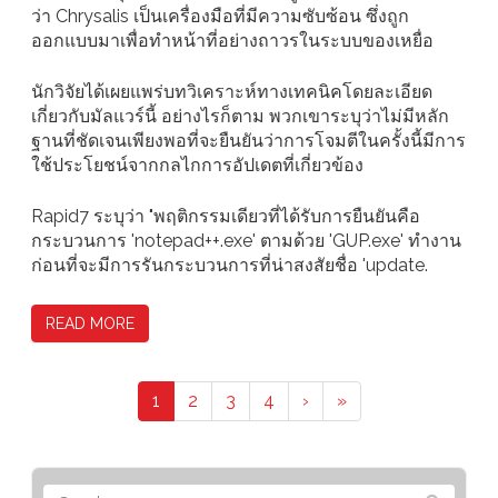
ว่า Chrysalis เป็นเครื่องมือที่มีความซับซ้อน ซึ่งถูก
ออกแบบมาเพื่อทำหน้าที่อย่างถาวรในระบบของเหยื่อ
นักวิจัยได้เผยแพร่บทวิเคราะห์ทางเทคนิคโดยละเอียด
เกี่ยวกับมัลแวร์นี้ อย่างไรก็ตาม พวกเขาระบุว่าไม่มีหลัก
ฐานที่ชัดเจนเพียงพอที่จะยืนยันว่าการโจมตีในครั้งนี้มีการ
ใช้ประโยชน์จากกลไกการอัปเดตที่เกี่ยวข้อง
Rapid7 ระบุว่า "พฤติกรรมเดียวที่ได้รับการยืนยันคือ
กระบวนการ 'notepad++.exe' ตามด้วย 'GUP.exe' ทำงาน
ก่อนที่จะมีการรันกระบวนการที่น่าสงสัยชื่อ 'update.
READ MORE
1
2
3
4
›
»