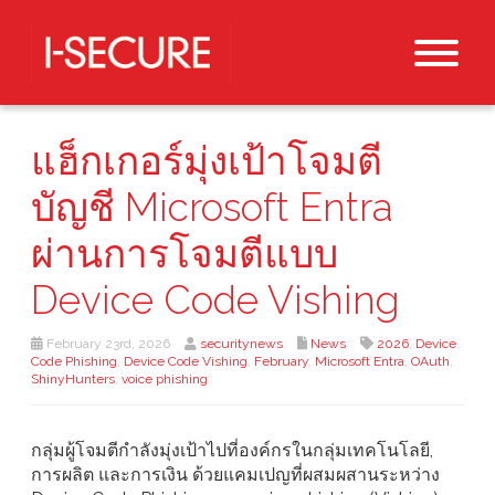
แฮ็กเกอร์มุ่งเป้าโจมตี
บัญชี Microsoft Entra
ผ่านการโจมตีแบบ
Device Code Vishing
February 23rd, 2026
securitynews
News
2026
,
Device
Code Phishing
,
Device Code Vishing
,
February
,
Microsoft Entra
,
OAuth
,
ShinyHunters
,
voice phishing
กลุ่มผู้โจมตีกำลังมุ่งเป้าไปที่องค์กรในกลุ่มเทคโนโลยี,
การผลิต และการเงิน ด้วยแคมเปญที่ผสมผสานระหว่าง