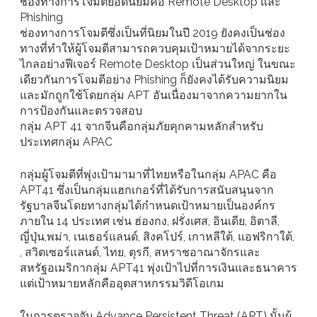
ช่องทางการโจมตียอดนิยมคือ Remote Desktop และ
Phishing
ช่องทางการโจมตีซึ่งเป็นที่นิยมในปี 2019 ยังคงเป็นช่อง
ทางที่ทำให้ผู้โจมตีสามารถควบคุมเป้าหมายได้จากระยะ
ไกลอย่างฟีเจอร์ Remote Desktop เป็นส่วนใหญ่ ในขณะ
เดียวกันการโจมตีอย่าง Phishing ก็ยังคงได้รับความนิยม
และมักถูกใช้โดยกลุ่ม APT อันเนื่องมาจากความยากใน
การป้องกันและตรวจสอบ
กลุ่ม APT 41 จากจีนคือกลุ่มภัยคุกคามหลักสำหรับ
ประเทศกลุ่ม APAC
กลุ่มผู้โจมตีที่พุ่งเป้ามามาที่ไทยหรือในกลุ่ม APAC คือ
APT41 ซึ่งเป็นกลุ่มแฮกเกอร์ที่ได้รับการสนับสนุนจาก
รัฐบาลจีนโดยทางกลุ่มได้กำหนดเป้าหมายเป็นองค์กร
ภายใน 14 ประเทศ เช่น ฮ่องกง, ฝรั่งเศส, อินเดีย, อิตาลี,
ญี่ปุ่น,พม่า, เนเธอร์แลนด์, สิงคโปร์, เกาหลีใต้, แอฟริกาใต้,
, สวิตเซอร์แลนด์, ไทย, ตุรกี, สหราชอาณาจักรและ
สหรัฐอเมริกากลุ่ม APT41 พุ่งเป้าไปที่การเงินและธนาคาร
แต่เป้าหมายหลักคืออุตสาหกรรมวิดีโอเกม
ในการตรวจจับ Advance Persistent Threat (APT) นั้นผู้