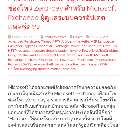
ช่องโหว่ Zero-day สำหรับ Microsoft
Exchange ผู้ดูแลระบบควรอัปเดต
เเพตช์ด่วน!
March 4th, 2021
securitynews
News
2021
,
7-Zip
,
Advanced Persistent Threat (APT)
,
Arbitrary file write
,
ASP Language
,
Backdoor
,
Bypass Credential
,
Exchange PowerShell snap-ins
,
Hafnium
,
HTTP request
,
insecure deserialization
,
Invoke-PowerShellTcpOneLine
,
living-off-the-land binaries (LOLBins)
,
March
,
microsoft
,
Microsoft
Exchange
,
Nishang
,
Opensource
,
PowerCat
,
ProcDump
,
Process chain
,
Process LSASS
,
reverse shell
,
Server Side Request Forgery (SSRF)
,
Unified Messaging deserialization
,
zero-day
Microsoft ได้ออกแพตช์อัปเดตการรักษาความปลอดภัย
เป็นกรณีฉุกเฉินสำหรับ Microsoft Exchange เพื่อแก้ไข
ช่องโหว่ Zero-day 4 รายการที่สามารถใช้ประโยชน์ใน
การโจมตีแบบกำหนดเป้าหมาย หลัง Microsoft พบกลุ่ม
แฮกเกอร์ที่ได้รับการสนับสนุนจากประเทศจีนที่มีชื่อว่า
“Hafnium" ใช้ช่องโหว่ Zero-day เหล่านี้ทำการโจมตี
องค์กรและบริษัทหลาย ๆ เเห่ง ในสหรัฐอเมริกาเพื่อขโมย