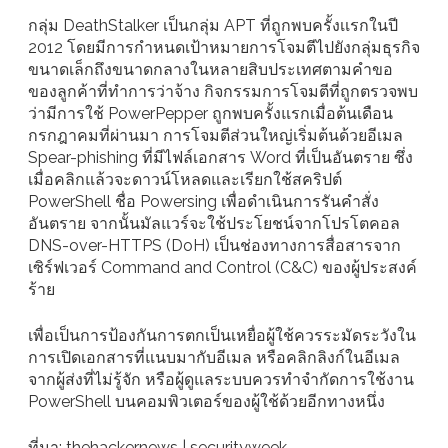
กลุ่ม DeathStalker เป็นกลุ่ม APT ที่ถูกพบครั้งเเรกในปี
2012 โดยมีการกำหนดเป้าหมายการโจมตีไปยังกลุ่มธุรกิจ
ขนาดเล็กถึงขนาดกลางในหลายสิบประเทศตามคำขอ
ของลูกค้าที่ทำการว่าจ้าง กิจกรรมการโจมตีที่ถูกตรวจพบ
ว่ามีการใช้ PowerPepper ถูกพบครั้งแรกเมื่อต้นเดือน
กรกฎาคมที่ผ่านมา การโจมตีส่วนใหญ่เริ่มต้นด้วยอีเมล
Spear-phishing ที่มีไฟล์เอกสาร Word ที่เป็นอันตราย ซึ่ง
เมื่อคลิกแล้วจะดาวน์โหลดและเรียกใช้สคริปต์
PowerShell ชื่อ Powersing เพื่อดำเนินการรันคำสั่ง
อันตราย จากนั้นมัลแวร์จะใช้ประโยชน์จากโปรโตคอล
DNS-over-HTTPS (DoH) เป็นช่องทางการสื่อสารจาก
เซิร์ฟเวอร์ Command and Control (C&C) ของผู้ประสงค์
ร้าย
เพื่อเป็นการป้องกันการตกเป็นเหยื่อผู้ใช้ควรระมัดระวังใน
การเปิดเอกสารที่แนบมากับอีเมล หรือคลิกลิงก์ในอีเมล
จากผู้ส่งที่ไม่รู้จัก หรือผู้ดูแลระบบควรทำจำกัดการใช้งาน
PowerShell บนคอมพิวเตอร์ของผู้ใช้ด้วยอีกทางหนึ่ง
ที่มา: thehackernews | securityweek