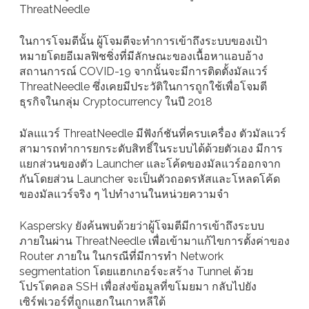
ThreatNeedle
ในการโจมตีนั้น ผู้โจมตีจะทำการเข้าถึงระบบของเป้า
หมายโดยอีเมลฟิชชิ่งที่มีลักษณะของเนื้อหาแอบอ้าง
สถานการณ์ COVID-19 จากนั้นจะมีการติดตั้งมัลแวร์
ThreatNeedle ซึ่งเคยมีประวัติในการถูกใช้เพื่อโจมตี
ธุรกิจในกลุ่ม Cryptocurrency ในปี 2018
มัลแแวร์ ThreatNeedle มีฟังก์ชันที่ครบเครื่อง ตัวมัลแวร์
สามารถทำการยกระดับสิทธิ์ในระบบได้ด้วยตัวเอง มีการ
แยกส่วนของตัว Launcher และโค้ดของมัลแวร์ออกจาก
กันโดยส่วน Launcher จะเป็นตัวถอดรหัสและโหลดโค้ด
ของมัลแวร์จริง ๆ ไปทำงานในหน่วยความจำ
Kaspersky ยังค้นพบด้วยว่าผู้โจมตีมีการเข้าถึงระบบ
ภายในผ่าน ThreatNeedle เพื่อเข้ามาแก้ไขการตั้งค่าของ
Router ภายใน ในกรณีที่มีการทำ Network
segmentation โดยแฮกเกอร์จะสร้าง Tunnel ด้วย
โปรโตคอล SSH เพื่อส่งข้อมูลที่ขโมยมา กลับไปยัง
เซิร์ฟเวอร์ที่ถูกแฮกในเกาหลีใต้