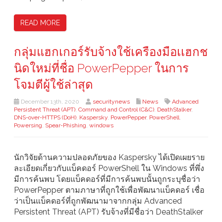
READ MORE
กลุ่มแฮกเกอร์รับจ้างใช้เครืองมือเเฮกช
นิดใหม่ที่ชื่อ PowerPepper ในการ
โจมตีผู้ใช้ล่าสุด
December 13th, 2020
securitynews
News
Advanced
Persistent Threat (APT)
,
Command and Control (C&C)
,
DeathStalker
,
DNS-over-HTTPS (DoH)
,
Kaspersky
,
PowerPepper
,
PowerShell
,
Powersing
,
Spear-Phishing
,
windows
นักวิจัยด้านความปลอดภัยของ Kaspersky ได้เปิดเผยราย
ละเอียดเกี่ยวกับแบ็คดอร์ PowerShell ใน Windows ที่พึ่ง
มีการค้นพบ โดยแบ็คดอร์ที่มีการค้นพบนั้นถูกระบุชื่อว่า
PowerPepper ตามภาษาที่ถูกใช้เพื่อพัฒนาแบ็คดอร์ เชื่อ
ว่าเป็นแบ็คดอร์ที่ถูกพัฒนามาจากกลุ่ม Advanced
Persistent Threat (APT) รับจ้างที่มีชื่อว่า DeathStalker