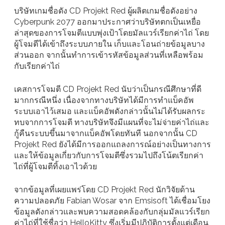
บริษัทเกมชื่อดัง CD Projekt Red ผู้ผลิตเกมชื่อดังอย่าง
Cyberpunk 2077 ออกมาประกาศว่าบริษัทตกเป็นเหยื่อ
ล่าสุดของการโจมตีแบบพุ่งเป้าโดยมัลแวร์เรียกค่าไถ่ โดย
ผู้โจมตีได้เข้าถึงระบบภายใน เก็บและโอนถ่ายข้อมูลบาง
ส่วนออก จากนั้นทำการเข้ารหัสข้อมูลส่วนที่เหลือพร้อม
กับเรียกค่าไถ่
เคสการโจมตี CD Projekt Red นับว่าเป็นกรณีศึกษาที่ดี
มากกรณีหนึ่ง เนื่องจากทางบริษัทได้มีการทำแบ็คอัพ
ระบบเอาไว้เสมอ และแบ็คอัพดังกล่าวนั้นไม่ได้รับผลกระ
ทบจากการโจมตี ทางบริษัทจึงมีแผนที่จะไม่จ่ายค่าไถ่และ
กู้คืนระบบขึ้นมาจากแบ็คอัพโดยทันที นอกจากนั้น CD
Projekt Red ยังได้มีการออกแถลงการณ์อย่างเป็นทางการ
และให้ข้อมูลเกี่ยวกับการโจมตีซึ่งรวมไปถึงโน้ตเรียกค่า
ไถ่ที่ผู้โจมตีทิ้งเอาไวด้วย
จากข้อมูลที่เผยแพร่โดย CD Projekt Red นักวิจัยด้าน
ความปลอดภัย Fabian Wosar จาก Emsisoft ได้เชื่อมโยง
ข้อมูลดังกล่าวและพบความสอดคล้องกับกลุ่มมัลแวร์เรียก
ค่าไถ่ที่ใช้ชื่อว่า HelloKitty ซึ่งเริ่มมีปฏิบัติการตั้งแต่เดือน