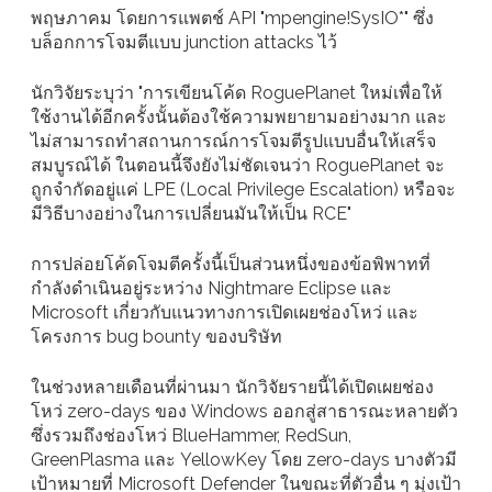
พฤษภาคม โดยการแพตช์ API "mpengine!SysIO*" ซึ่ง
บล็อกการโจมตีแบบ junction attacks ไว้
นักวิจัยระบุว่า "การเขียนโค้ด RoguePlanet ใหม่เพื่อให้
ใช้งานได้อีกครั้งนั้นต้องใช้ความพยายามอย่างมาก และ
ไม่สามารถทำสถานการณ์การโจมตีรูปแบบอื่นให้เสร็จ
สมบูรณ์ได้ ในตอนนี้จึงยังไม่ชัดเจนว่า RoguePlanet จะ
ถูกจำกัดอยู่แค่ LPE (Local Privilege Escalation) หรือจะ
มีวิธีบางอย่างในการเปลี่ยนมันให้เป็น RCE"
การปล่อยโค้ดโจมตีครั้งนี้เป็นส่วนหนึ่งของข้อพิพาทที่
กำลังดำเนินอยู่ระหว่าง Nightmare Eclipse และ
Microsoft เกี่ยวกับแนวทางการเปิดเผยช่องโหว่ และ
โครงการ bug bounty ของบริษัท
ในช่วงหลายเดือนที่ผ่านมา นักวิจัยรายนี้ได้เปิดเผยช่อง
โหว่ zero-days ของ Windows ออกสู่สาธารณะหลายตัว
ซึ่งรวมถึงช่องโหว่ BlueHammer, RedSun,
GreenPlasma และ YellowKey โดย zero-days บางตัวมี
เป้าหมายที่ Microsoft Defender ในขณะที่ตัวอื่น ๆ มุ่งเป้า