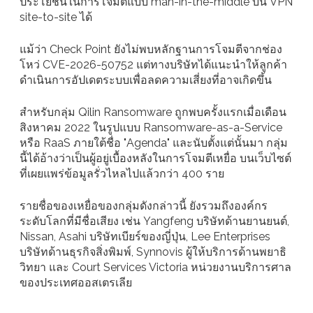
ประโยชน์ในการโจมตีแบบ man-in-the-middle บน VPN
site-to-site ได้
แม้ว่า Check Point ยังไม่พบหลักฐานการโจมตีจากช่อง
โหว่ CVE-2026-50752 แต่ทางบริษัทได้แนะนำให้ลูกค้า
ดำเนินการอัปเดตระบบเพื่อลดความเสี่ยงที่อาจเกิดขึ้น
สำหรับกลุ่ม Qilin Ransomware ถูกพบครั้งแรกเมื่อเดือน
สิงหาคม 2022 ในรูปแบบ Ransomware-as-a-Service
หรือ RaaS ภายใต้ชื่อ "Agenda" และนับตั้งแต่นั้นมา กลุ่ม
นี้ได้อ้างว่าเป็นผู้อยู่เบื้องหลังในการโจมตีเหยื่อ บนเว็บไซต์
ที่เผยแพร่ข้อมูลรั่วไหลไปแล้วกว่า 400 ราย
รายชื่อของเหยื่อของกลุ่มดังกล่าวนี้ ยังรวมถึงองค์กร
ระดับโลกที่มีชื่อเสียง เช่น Yangfeng บริษัทด้านยานยนต์,
Nissan, Asahi บริษัทเบียร์ของญี่ปุ่น, Lee Enterprises
บริษัทด้านธุรกิจสิ่งพิมพ์, Synnovis ผู้ให้บริการด้านพยาธิ
วิทยา และ Court Services Victoria หน่วยงานบริการศาล
ของประเทศออสเตรเลีย