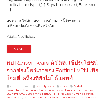
application:sslvpnd,[...], Signal 11 received, Backtrace:
[...]"
ตรวจสอบไฟล์ตามรายการด้านล่างนี้ว่าพบการ
เปลี่ยนแปลงไปจากเดิมหรือไม่
/data/lib/libips.
READ MORE
พบ Ransomware ตัวใหม่ใช้ประโยชน์
จากช่องโหว่เก่าของ Fortinet VPN เพื่อ
โจมตีเครื่องที่ยังไม่ได้แพทช์
April 10th, 2021
securitynews
News
CertUtil
,
CobaltStrike
,
Credentials
,
Cring ransomware
,
Domain admin
,
Fortinet
SSL VPN (CVE-2018-13379)
,
FortiOS
,
HTTP request
,
human-operated
ransomware
,
Lateral movement
,
Mimikatz
,
Path traversal
,
Ransomware