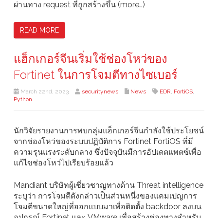
ผ่านทาง request ที่ถูกสร้างขึ้น (more…)
READ MORE
แฮ็กเกอร์จีนเริ่มใช้ช่องโหว่ของ
Fortinet ในการโจมตีทางไซเบอร์
March 22nd, 2023
securitynews
News
EDR
,
FortiOS
,
Python
นักวิจัยรายงานการพบกลุ่มแฮ็กเกอร์จีนกำลังใช้ประโยชน์
จากช่องโหว่ของระบบปฏิบัติการ Fortinet FortiOS ที่มี
ความรุนแรงระดับกลาง ซึ่งปัจจุบันมีการอัปเดตแพตซ์เพื่อ
แก้ไขช่องโหว่ไปเรียบร้อยแล้ว
Mandiant บริษัทผู้เชี่ยวชาญทางด้าน Threat intelligence
ระบุว่า การโจมตีดังกล่าวเป็นส่วนหนึ่งของแคมเปญการ
โจมตีขนาดใหญ่ที่ออกแบบมาเพื่อติดตั้ง backdoor ลงบน
อุปกรณ์ Fortinet และ VMware เพื่อสร้างช่องทางสำหรับ