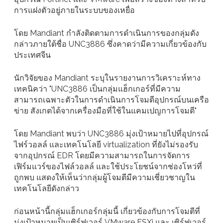
การแฝงตัวอยู่ภายในระบบของเหยื่อ
โดย Mandiant กำลังติดตามการดำเนินการของกลุ่มดัง
กล่าวภายใต้ชื่อ UNC3886 ซึ่งคาดว่ามีความเกี่ยวข้องกับ
ประเทศจีน
นักวิจัยของ Mandiant ระบุในรายงานการวิเคราะห์ทาง
เทคนิคว่า "UNC3886 เป็นกลุ่มแฮ็กเกอร์ที่มีความ
สามารถเฉพาะตัวในการดำเนินการโจมตีอุปกรณ์บนเครือ
ข่าย สังเกตได้จากเครื่องมือที่ใช้ในแคมเปญการโจมตี"
โดย Mandiant พบว่า UNC3886 มุ่งเป้าหมายไปที่อุปกรณ์
ไฟร์วอลล์ และเทคโนโลยี virtualization ที่ยังไม่รองรับ
จากอุปกรณ์ EDR โดยมีความสามารถในการจัดการ
เฟิร์มแวร์ของไฟล์วอลล์ และใช้ประโยชน์จากช่องโหว่ที่
ถูกพบ แสดงให้เห็นว่ากลุ่มผู้โจมตีมีความเชี่ยวชาญใน
เทคโนโลยีดังกล่าว
ก่อนหน้านี้กลุ่มแฮ็กเกอร์กลุ่มนี้ เกี่ยวข้องกับการโจมตีที่
มุ่งเป้าหมายเป็นเซิร์ฟเวอร์ VMware ESXi และ เซิร์ฟเวอร์