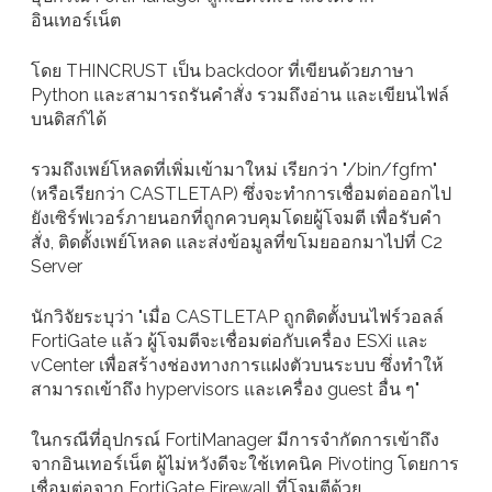
อินเทอร์เน็ต
โดย THINCRUST เป็น backdoor ที่เขียนด้วยภาษา
Python และสามารถรันคำสั่ง รวมถึงอ่าน และเขียนไฟล์
บนดิสก์ได้
รวมถึงเพย์โหลดที่เพิ่มเข้ามาใหม่ เรียกว่า "/bin/fgfm"
(หรือเรียกว่า CASTLETAP) ซึ่งจะทำการเชื่อมต่อออกไป
ยังเซิร์ฟเวอร์ภายนอกที่ถูกควบคุมโดยผู้โจมตี เพื่อรับคำ
สั่ง, ติดตั้งเพย์โหลด และส่งข้อมูลที่ขโมยออกมาไปที่ C2
Server
นักวิจัยระบุว่า "เมื่อ CASTLETAP ถูกติดตั้งบนไฟร์วอลล์
FortiGate แล้ว ผู้โจมตีจะเชื่อมต่อกับเครื่อง ESXi และ
vCenter เพื่อสร้างช่องทางการแฝงตัวบนระบบ ซึ่งทำให้
สามารถเข้าถึง hypervisors และเครื่อง guest อื่น ๆ"
ในกรณีที่อุปกรณ์ FortiManager มีการจำกัดการเข้าถึง
จากอินเทอร์เน็ต ผู้ไม่หวังดีจะใช้เทคนิค Pivoting โดยการ
เชื่อมต่อจาก FortiGate Firewall ที่โจมตีด้วย