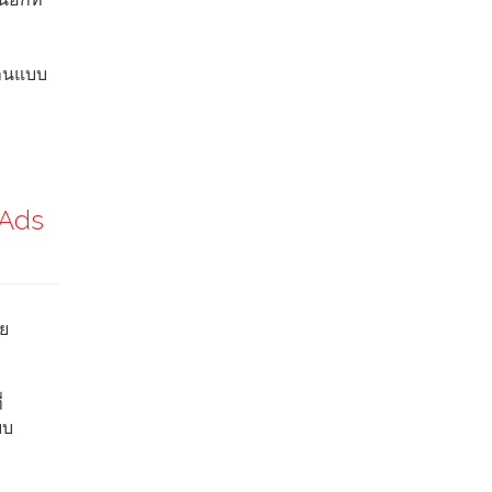
งานแบบ
 Ads
ย
่
บบ