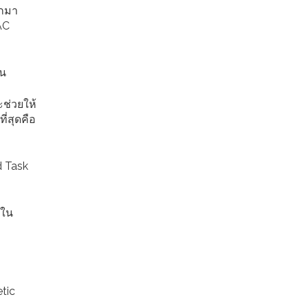
อกมา
AC
้น
ะช่วยให้
ี่สุดคือ
d Task
ยใน
tic