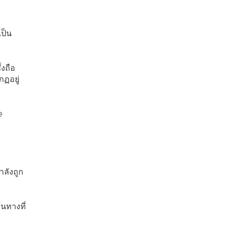
เป็น
่งถือ
กฏอยู่
e
ำลังถูก
้นทางที่