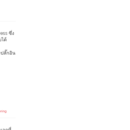
ss ซึ่ง
บได้
ปลั๊กอิน
ering
นอกที่