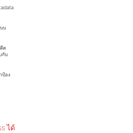
etadata
แบบ
ดีต
บกับ
กป้อง
s ได้