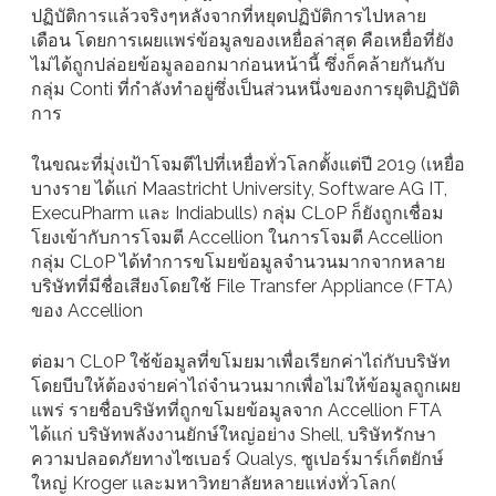
ปฏิบัติการแล้วจริงๆหลังจากที่หยุดปฏิบัติการไปหลาย
เดือน โดยการเผยแพร่ข้อมูลของเหยื่อล่าสุด คือเหยื่อที่ยัง
ไม่ได้ถูกปล่อยข้อมูลออกมาก่อนหน้านี้ ซึ่งก็คล้ายกันกับ
กลุ่ม Conti ที่กำลังทำอยู่ซึ่งเป็นส่วนหนึ่งของการยุติปฏิบัติ
การ
ในขณะที่มุ่งเป้าโจมตีไปที่เหยื่อทั่วโลกตั้งแต่ปี 2019 (เหยื่อ
บางราย ได้แก่ Maastricht University, Software AG IT,
ExecuPharm และ Indiabulls) กลุ่ม CL0P ก็ยังถูกเชื่อม
โยงเข้ากับการโจมตี Accellion ในการโจมตี Accellion
กลุ่ม CL0P ได้ทำการขโมยข้อมูลจำนวนมากจากหลาย
บริษัทที่มีชื่อเสียงโดยใช้ File Transfer Appliance (FTA)
ของ Accellion
ต่อมา CL0P ใช้ข้อมูลที่ขโมยมาเพื่อเรียกค่าไถ่กับบริษัท
โดยบีบให้ต้องจ่ายค่าไถ่จำนวนมากเพื่อไม่ให้ข้อมูลถูกเผย
แพร่ รายชื่อบริษัทที่ถูกขโมยข้อมูลจาก Accellion FTA
ได้แก่ บริษัทพลังงานยักษ์ใหญ่อย่าง Shell, บริษัทรักษา
ความปลอดภัยทางไซเบอร์ Qualys, ซูเปอร์มาร์เก็ตยักษ์
ใหญ่ Kroger และมหาวิทยาลัยหลายแห่งทั่วโลก(