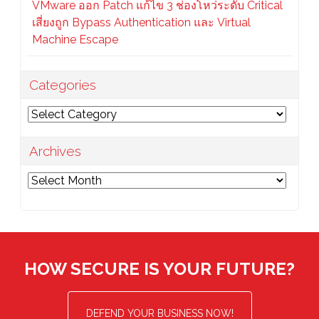
VMware ออก Patch แก้ไข 3 ช่องโหว่ระดับ Critical
เสี่ยงถูก Bypass Authentication และ Virtual
Machine Escape
Categories
Categories
Archives
Archives
HOW SECURE IS YOUR FUTURE?
DEFEND YOUR BUSINESS NOW!