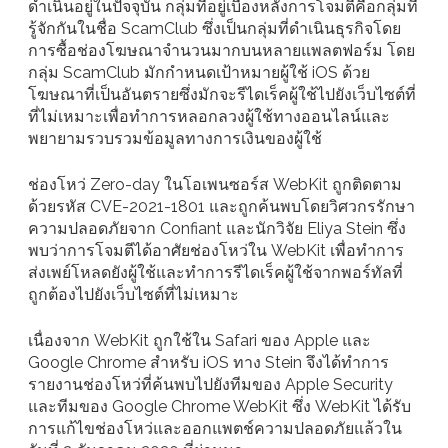
ดำเนินอยู่ในปัจจุบัน กลุ่มที่อยู่เบื้องหลังการโจมตีคือกลุ่มที่
รู้จักกันในชื่อ ScamClub ซึ่งเป็นกลุ่มที่ดำเนินธุรกิจโดย
การซื้อช่องโฆษณาจำนวนมากบนหลายแพลตฟอร์ม โดย
กลุ่ม ScamClub มักกำหนดเป้าหมายผู้ใช้ iOS ด้วย
โฆษณาที่เป็นอันตรายซึ่งมักจะรีไดเร็คผู้ใช้ไปยังเว็บไซต์ที่
ที่ไม่เหมาะเพื่อทำการหลอกลวงผู้ใช้ทางออนไลน์และ
พยายามรวบรวมข้อมูลทางการเงินของผู้ใช้
ช่องโหว่ Zero-day ในโอเพนซอร์ส WebKit ถูกติดตาม
ด้วยรหัส CVE-2021-1801 และถูกค้นพบโดยวิศวกรรักษา
ความปลอดภัยจาก Confiant และนักวิจัย Eliya Stein ซึ่ง
พบว่าการโจมตีได้อาศัยช่องโหว่ใน WebKit เพื่อทำการ
ส่งเพย์โหลดยังผู้ใช้และทำการรีไดเร็คผู้ใช้จากพอร์ทัลที่
ถูกต้องไปยังเว็บไซต์ที่ไม่เหมาะ
เนื่องจาก WebKit ถูกใช้ใน Safari ของ Apple และ
Google Chrome สำหรับ iOS ทาง Stein จึงได้ทำการ
รายงานช่องโหว่ที่ค้นพบไปยังทีมของ Apple Security
และทีมของ Google Chrome WebKit ซึ่ง WebKit ได้รับ
การแก้ไขช่องโหว่และออกแพตช์ความปลอดภัยแล้วใน