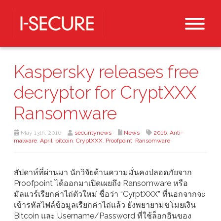
Kaspersky releases free
decryptor for CryptXXX
Ransomware
May 13th, 2016
securitynews
News
2016
,
Anti-
malware
,
April
,
bitcoin
,
CryptXXX
,
Proofpoint
,
Ransomware
สัปดาห์ที่ผ่านมา นักวิจัยด้านความมั่นคงปลอดภัยจาก
Proofpoint ได้ออกมาเปิดเผยถึง Ransomware หรือ
มัลแวร์เรียกค่าไถ่ตัวใหม่ ชื่อว่า “CyrptXXX” ที่นอกจากจะ
เข้ารหัสไฟล์ข้อมูลเรียกค่าไถ่แล้ว ยังพยายามขโมยเงิน
Bitcoin และ Username/Password ที่ใช้ล็อกอินของ