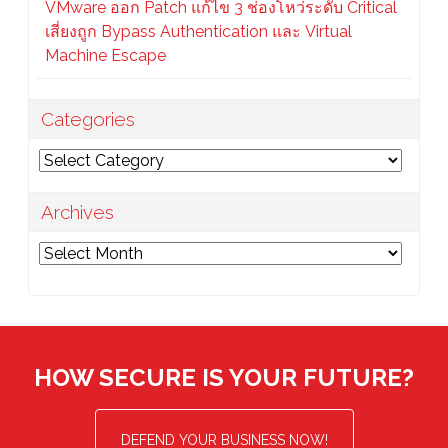
VMware ออก Patch แก้ไข 3 ช่องโหว่ระดับ Critical
เสี่ยงถูก Bypass Authentication และ Virtual
Machine Escape
Categories
Categories
Archives
Archives
HOW SECURE IS YOUR FUTURE?
DEFEND YOUR BUSINESS NOW!