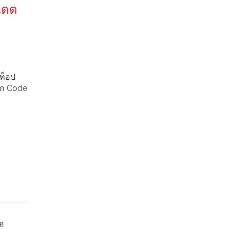
เดต
ท็อป
าก Code
่อ