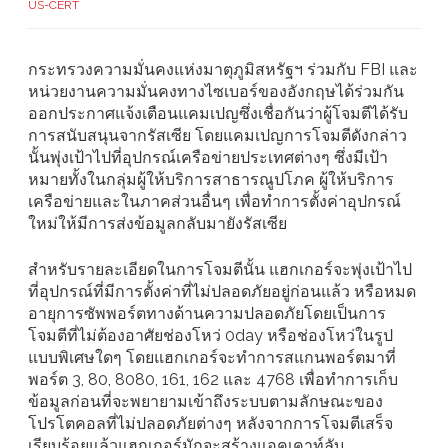
US-CERT
กระทรวงความมั่นคงแห่งมาตุภูมิสหรัฐฯ ร่วมกับ FBI และ
หน่วยงานความมั่นคงทางไซเบอร์ของอังกฤษได้ร่วมกัน
ออกประกาศแจ้งเตือนแคมเปญซึ่งเชื่อกันว่าผู้โจมตีได้รับ
การสนับสนุนจากรัสเซีย โดยแคมเปญการโจมตีดังกล่าว
นั้นพุ่งเป้าไปที่อุปกรณ์เครือข่ายประเทศต่างๆ ซึ่งมีเป้า
หมายทั้งในกลุ่มผู้ให้บริการสาธารณูปโภค ผู้ให้บริการ
เครือข่ายและในภาคส่วนอื่นๆ เพื่อทำการตั้งค่าอุปกรณ์
ใหม่ให้มีการส่งข้อมูลกลับมายังรัสเซีย
สำหรับรายละเอียดในการโจมตีนั้น แฮกเกอร์จะพุ่งเป้าไป
ที่อุปกรณ์ที่มีการตั้งค่าที่ไม่ปลอดภัยอยู่ก่อนแล้ว หรือหมด
อายุการซัพพอร์ตทางด้านความปลอดภัยโดยเป็นการ
โจมตีที่ไม่ต้องอาศัยช่องโหว่ 0day หรือช่องโหว่ในรูป
แบบพิเศษใดๆ โดยแฮกเกอร์จะทำการสแกนพอร์ตมาที่
พอร์ต 3, 80, 8080, 161, 162 และ 4768 เพื่อทำการเก็บ
ข้อมูลก่อนที่จะพยายามเข้าถึงระบบตามลักษณะของ
โปรโตคอลที่ไม่ปลอดภัยต่างๆ หลังจากการโจมตีเสร็จ
เรียบร้อยแล้วแฮกเกอร์มักจะสร้างแอคเคาท์ลับ