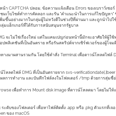
ดงหน้า CAPTCHA ปลอม, ข้อความแจ้งเตือน Errors ของเบราว์เซอร์
ี่ยมชมเว็บไซต์ทำการคัดลอก และรัน "คำแนะนำในการแก้ไขปัญหา" ซึ่
ิ่มขึ้นอย่างมากในกลุ่มผู้ไม่หวังดีในช่วงปีที่ผ่านมา และถูกนำไปใช
ุ่มแฮ็กเกอร์ที่ได้รับการสนับสนุนจากรัฐบาล
DMG จะไม่ใช่เรื่องใหม่ แต่ในแคมเปญก่อนหน้านี้มักจะอาศัยให้ผู้ใช
อปพลิเคชันที่เป็นอันตราย หรือรันสคริปต์จากเซิร์ฟเวอร์ของผู้โจมต
วทางมาผสานรวมกัน โดยใช้คำสั่ง Terminal เพื่อดาวน์โหลดไฟล์
์โหลดไฟล์ DMG ที่เป็นอันตรายจาก svs-verificationdate[.]beer
สดงผลการทำงาน และบันทึกไฟล์ลงในโฟลเดอร์ /tmp ด้วยการสุ่มชื่อ
-nobrowse เพื่อทำการ Mount disk image ที่ดาวน์โหลดมา โดยไม่ให
ระดับของโฟลเดอร์ เพื่อหาไฟล์ติดตั้ง .app หรือ .pkg ตัวแรกที่เจ
 open ของ macOS