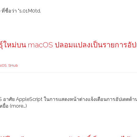
ี่ชื่อว่า "s.01M0td.
ันธุ์ใหม่บน macOS ปลอมแปลงเป็นรายการอั
cOS
,
SHub
S อาศัย AppleScript ในการแสดงหน้าต่างแจ้งเตือนการอัปเดตด้
ยื่อ (more…)