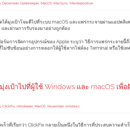
5
,
December
,
Gatekeeper
,
MacOS
,
MacSync
,
Mentalpositive
ุดได้มุ่งเป้าโจมตีไปที่ระบบ macOS และแพร่กระจายผ่านแอปพลิเคช
ed และผ่านการรับรองมาอย่างถูกต้อง
ร์มการจัดการอุปกรณ์ของ Apple ระบุว่า วิธีการแพร่กระจายนี้ถื
ีที่ไม่ซับซ้อนอย่างการหลอกให้ผู้ใช้ลากไฟล์ลง Terminal หรือใช้เท
ุ่งเป้าไปที่ผู้ใช้ Windows และ macOS เพื่อฝ
5
,
ClickFix
,
Infostealer
,
MacOS
,
November
,
windows
วดเร็วที่เรียกว่า ClickFix กลายเป็นหนึ่งในวิธีการที่ประสบความสำเ