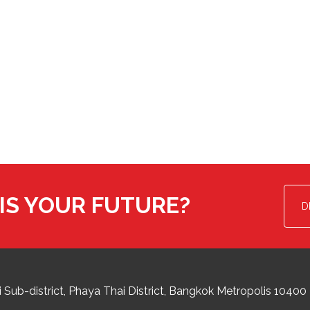
IS YOUR FUTURE?
D
 Sub-district
Phaya Thai District
,
Bangkok Metropolis
10400