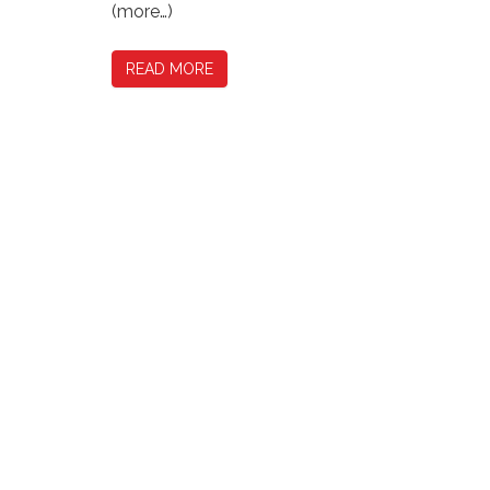
(more…)
READ MORE