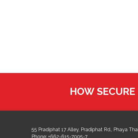
HOW SECURE 
55 Pradiphat 17 Alley, Pradiphat Rd.,
Phaya Thai
Phone:
+662-615-7005-7