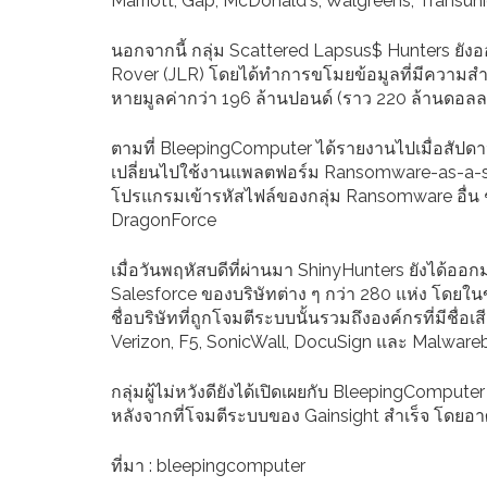
Marriott, Gap, McDonald's, Walgreens, Transu
นอกจากนี้ กลุ่ม Scattered Lapsus$ Hunters ยั
Rover (JLR) โดยได้ทำการขโมยข้อมูลที่มีความสำ
หายมูลค่ากว่า 196 ล้านปอนด์ (ราว 220 ล้านดอลล
ตามที่ BleepingComputer ได้รายงานไปเมื่อสัปดาห์น
เปลี่ยนไปใช้งานแพลตฟอร์ม Ransomware-as-a-servic
โปรแกรมเข้ารหัสไฟล์ของกลุ่ม Ransomware อื่น
DragonForce
เมื่อวันพฤหัสบดีที่ผ่านมา ShinyHunters ยังได้ออ
Salesforce ของบริษัทต่าง ๆ กว่า 280 แห่ง โดยใ
ชื่อบริษัทที่ถูกโจมตีระบบนั้นรวมถึงองค์กรที่มีชื่
Verizon, F5, SonicWall, DocuSign และ Malware
กลุ่มผู้ไม่หวังดียังได้เปิดเผยกับ BleepingCompute
หลังจากที่โจมตีระบบของ Gainsight สำเร็จ โดยอา
ที่มา : bleepingcomputer