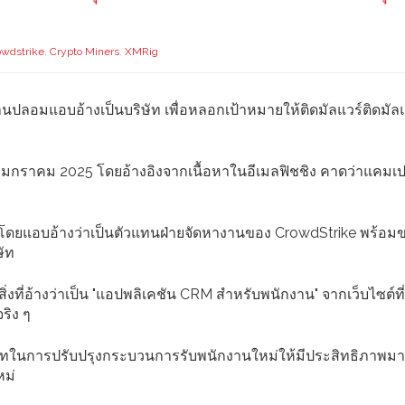
owdstrike
,
Crypto Miners
,
XMRig
ปลอมแอบอ้างเป็นบริษัท เพื่อหลอกเป้าหมายให้ติดมัลแวร์ติดมัลแ
 7 มกราคม 2025 โดยอ้างอิงจากเนื้อหาในอีเมลฟิชชิง คาดว่าแคมเป
งาน โดยแอบอ้างว่าเป็นตัวแทนฝ่ายจัดหางานของ CrowdStrike พร้อ
ษัท
งที่อ้างว่าเป็น "แอปพลิเคชัน CRM สำหรับพนักงาน" จากเว็บไซต์ที่
ริง ๆ
ัทในการปรับปรุงกระบวนการรับพนักงานใหม่ให้มีประสิทธิภาพมา
หม่