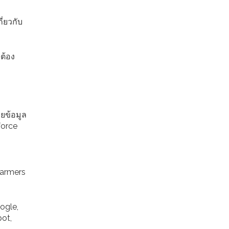
ี่ยวกับ
กต้อง
อยข้อมูล
force
Farmers
ogle,
pot,