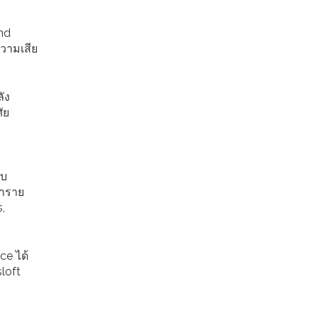
nd
วามเสีย
ัง
ัย
บบ
่าราย
,
ce ได้
loft