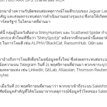
nion, HBO MAX, UPS, Chanel และ IKEA
งออกมาอ้างความรับผิดชอบต่อเหตุการณ์โจมตีระบบของ Jaguar La
คัญ และส่งผลกระทบต่อการดำเนินงานอย่างรุนแรง ซึ่งก่อให้เกิดค
าร์สหรัฐฯ) ในไตรมาสที่ผ่านมา
ี้ กลุ่มผู้ไม่หวังดีอย่าง ShinyHunters และ Scattered Spider กำล
e ตัวใหม่ที่ชื่อว่า "ShinySp1d3r" หลังจากที่ก่อนหน้านี้เคยอาศ
 ๆ ในการโจมตี เช่น ALPHV/BlackCat, RansomHub, Qilin และ
กมาอ้างถึงการโจมตีเพื่อขโมยข้อมูลครั้งใหม่ ซึ่งส่งผลกระทบต่อระ
นข้อความบน Telegram วันที่ 21 พฤศจิกายนที่ผ่านมา พวกเขาระบุว
อเสียงหลายแห่ง เช่น LinkedIn, GitLab, Atlassian, Thomson Reuters
bytes
r เมื่อวันที่ 20 พฤศจิกายนที่ผ่านมาว่า พวกเขาเข้าถึงระบบ Salesfor
ศัยข้อมูลสำคัญที่ได้ขโมยมาจากเหตุการณ์ข้อมูลรั่วไหลของ Sales