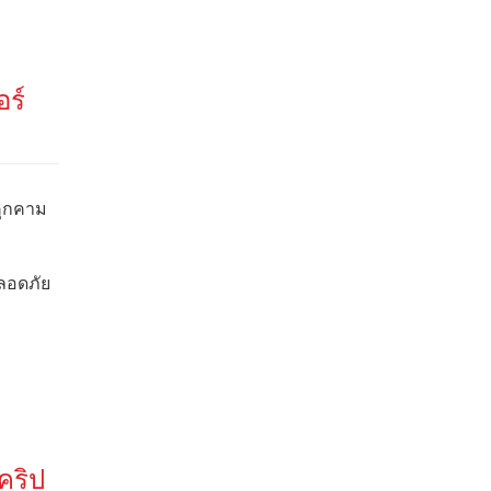
อร์
คุกคาม
ปลอดภัย
คริป