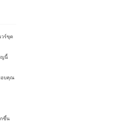
วร์ขุด
ญนี้
มขอบคุณ
กขึ้น