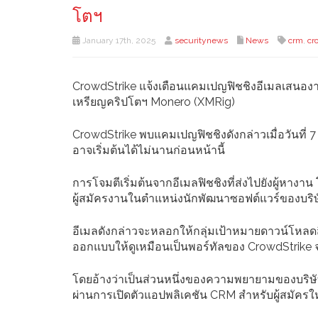
โตฯ
January 17th, 2025
securitynews
News
crm
,
cr
CrowdStrike แจ้งเตือนแคมเปญฟิชชิงอีเมลเสนองาน
เหรียญคริปโตฯ Monero (XMRig)
CrowdStrike พบแคมเปญฟิชชิงดังกล่าวเมื่อวันที่
อาจเริ่มต้นได้ไม่นานก่อนหน้านี้
การโจมตีเริ่มต้นจากอีเมลฟิชชิงที่ส่งไปยังผู้หา
ผู้สมัครงานในตำแหน่งนักพัฒนาซอฟต์แวร์ของบริ
อีเมลดังกล่าวจะหลอกให้กลุ่มเป้าหมายดาวน์โหลดสิ่
ออกแบบให้ดูเหมือนเป็นพอร์ทัลของ CrowdStrike จ
โดยอ้างว่าเป็นส่วนหนึ่งของความพยายามของบริษ
ผ่านการเปิดตัวแอปพลิเคชัน CRM สำหรับผู้สมัครใ