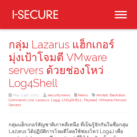
กลุ่ม Lazarus แฮ็กเกอร์
มุ่งเป้าโจมตี VMware
servers ด้วยช่องโหว่
Log4Shell
May 23rd, 2022
securitynews
News
Ahnlab
,
Backdoor
,
Command Line
,
Lazarus
,
Log4j
,
LOG4SHELL
,
Payload
,
VMware Horizon
Servers
กลุ่มแฮ็กเกอร์สัญชาติเกาหลีเหนือ ที่เป็นรู้จักกันในชื่อกลุ่ม
Lazarus ได้ปฏิบัติการโจมตีโดยใช้ช่องโหว่ Log4J เพื่อ