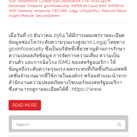
XDR
,
crowdstrike
,
Custom IOA CrowdStrike
,
CVE-2021-44228
,
December
,
Endpoint
,
govinfosecurity
,
IMPERVA Cloud WAF
,
IMPERVA
WAF Gateway
,
incapsula
,
ISECURE
,
Log4j
,
LOG4SHELL
,
Require Falcon
Insight Module
,
SecureSphere
เมื่อวันที่ 10 ธันวาคม 2564 ได้มีการเผยแพร่รายละเอียด
ข้อมูลช่องโหว่ระดับความรุนแรงสูงมาก Log4j โดยทาง
govinfosecurity ซึ่งเป็นบริษัทที่เชี่ยวชาญด้านการรักษา
ความปลอดภัยข้อมูล การจัดการความเสี่ยง ความเป็น
ส่วนตัว และการฉ้อโกง ISMG ของสหรัฐอเมริกา ให้
ข้อมูลถึงระดับความรุนแรง ผลกระทบที่เกิดขึ้นกับแอพพลิ
เคชั่นจำนวนมากที่ใช้ภายในองค์กร พร้อมคำแนะนำจาก
สำนักงานความปลอดภัยทางไซเบอร์ของสหรัฐอเมริกา
ซึ่งสามารถดูรายละเอียดได้ที่ : https://www.
READ MORE