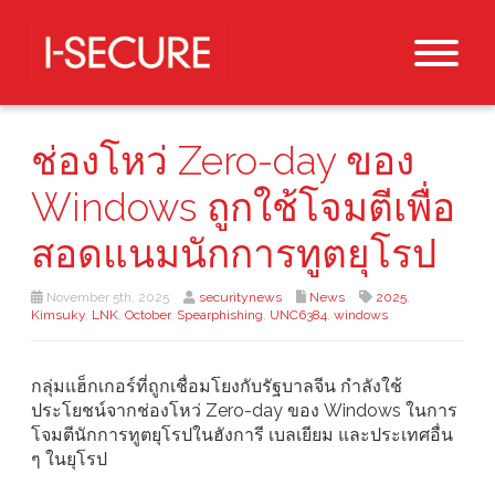
ช่องโหว่ Zero-day ของ
Windows ถูกใช้โจมตีเพื่อ
สอดแนมนักการทูตยุโรป
November 5th, 2025
securitynews
News
2025
,
Kimsuky
,
LNK
,
October
,
Spearphishing
,
UNC6384
,
windows
กลุ่มแฮ็กเกอร์ที่ถูกเชื่อมโยงกับรัฐบาลจีน กำลังใช้
ประโยชน์จากช่องโหว่ Zero-day ของ Windows ในการ
โจมตีนักการทูตยุโรปในฮังการี เบลเยียม และประเทศอื่น
ๆ ในยุโรป