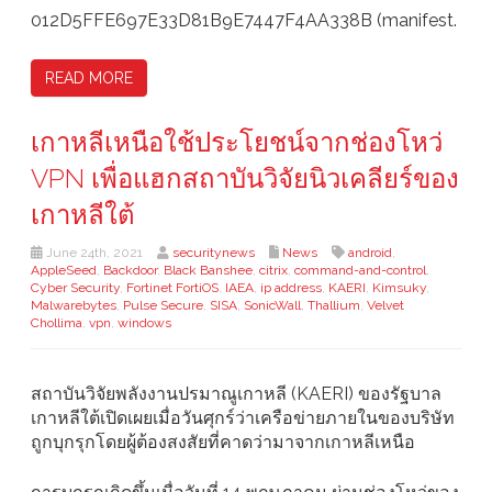
012D5FFE697E33D81B9E7447F4AA338B (manifest.
READ MORE
เกาหลีเหนือใช้ประโยชน์จากช่องโหว่
VPN เพื่อแฮกสถาบันวิจัยนิวเคลียร์ของ
เกาหลีใต้
June 24th, 2021
securitynews
News
android
,
AppleSeed
,
Backdoor
,
Black Banshee
,
citrix
,
command-and-control
,
Cyber ​​Security
,
Fortinet FortiOS
,
IAEA
,
ip address
,
KAERI
,
Kimsuky
,
Malwarebytes
,
Pulse Secure
,
SISA
,
SonicWall
,
Thallium
,
Velvet
Chollima
,
vpn
,
windows
สถาบันวิจัยพลังงานปรมาณูเกาหลี (KAERI) ของรัฐบาล
เกาหลีใต้เปิดเผยเมื่อวันศุกร์ว่าเครือข่ายภายในของบริษัท
ถูกบุกรุกโดยผู้ต้องสงสัยที่คาดว่ามาจากเกาหลีเหนือ