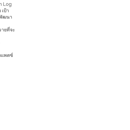
on Log
 เป้า
รพัฒนา
มายที่จะ
ย
ดตแพตซ์