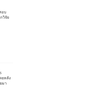
จสอบ
กวิจัย
s
ดยหลัง
ดยมา