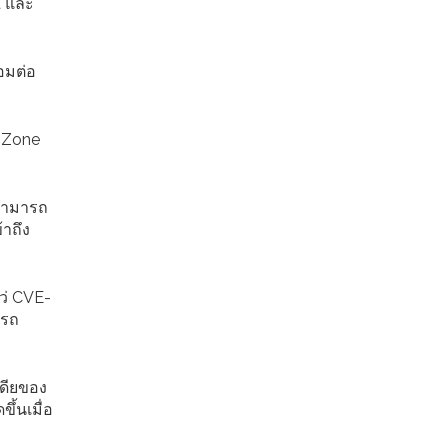
a และ
อมต่อ
oZone
่สามารถ
้าถึง
หว่ CVE-
ารถ
ดียของ
ึ้นเมื่อ