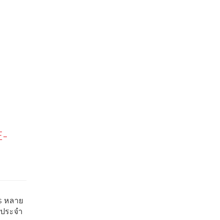
E-
ws หลาย
ยประจำ