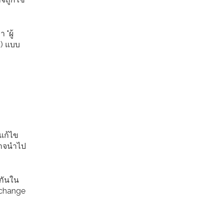
"ผู้
E) แบบ
แก้ไข
งอาจนำไป
กกันใน
Exchange