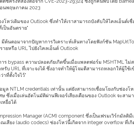
พตช์ครั้งที่สองต่อจาก CVE-2023-29324 ซึ่งถูกค้นพบโดย Barne
เดือนพฤษภาคม 2023
งโหว่เดิมของ Outlook ซึ่งทำให้เราสามารถบังคับให้ไคลเอ็นต์เชื่
ี่เป็นอันตราย"
 มีต้นตอมาจากปัญหาการวิเคราะห์เส้นทางโดยฟังก์ชัน MapUrlT
นตรายหรือ URL ไปยังไคลเอ็นต์ Outlook
่ทำการ bypass ความปลอดภัยเกิดขึ้นเมื่อแพลตฟอร์ม MSHTML ไม
รับ URL ที่เจาะจงได้ ซึ่งอาจทำให้ผู้โจมตีสามารถหลอกให้ผู้ใช้เข
ที่ตั้งใจไว้"
มยข้อมูล NTLM credentials เท่านั้น แต่ยังสามารถเชื่อมโยงกับช่องโ
ศษ ซึ่งเมื่อเล่นอัตโนมัติผ่านฟีเจอร์เสียงเตือนของ Outlook จะสาม
หยื่อได้
ession Manager (ACM) component ซึ่งเป็นเฟรมเวิร์กมัลติมีเ
ียง (audio codecs) ช่องโหว่นี้เกิดจาก integer overflow ที่เกิดข