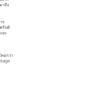
ีมาถึง
การ
คริปต์
ระยะ
ใหม่กว่า
ackage