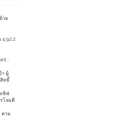
ด้วย
น 4.92.2
nt :
า ผู้
ิทธิ์
เซิฟ
ารโจมตี
R ตาม