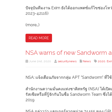
ปัจจุบันทีมงาน Exim ยังได้ออกแพตซ์แก้ไขช่องโห
2023-42116)
(more…)
READ MORE
NSA warns of new Sandworm at
June 2nd, 2020
securitynews
News
2020
,
Exi
NSA: เเจ้งเตือนภัยจากกลุ่ม APT "Sandworm" ที่
สำนักงานความมั่นคงแห่งชาติสหรัฐ (NSA) ได้เปิด
รัสเซียหรือที่รู้จักกันในชื่อ Sandworm Team ซึ่
2019
NSA กล่าวว่า แฮกเกอร์จากหน่วย 74455 ของ GRU 