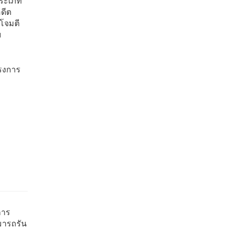
่ประเภท
ดีต
รโจมตี
บ
ครงการ
การ
ามารถรัน