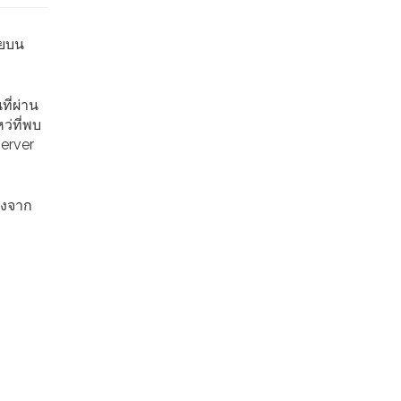
ายบน
ที่ผ่าน
่ที่พบ
erver
่องจาก