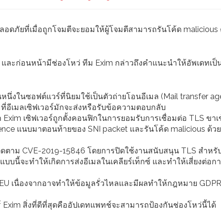
อดภัยที่เมื่อถูกโจมตีจะยอมให้ผู้โจมตีสามารถรันโค้ด malicious 
.1 และก่อนหน้ามีช่องโหว่ ทีม Exim กล่าวถึงคำแนะนำให้อัพเดทเป็
นึ่งในซอฟต์แวร์ที่นิยมใช้เป็นตัวถ่ายโอนอีเมล (Mail transfer age
ะที่อีเมลเซิฟเวอร์มักจะส่งหรือรับข้อความตอบกลับ
ถ้า Exim เซิฟเวอร์ถูกตั้งคอนฟิกในการยอมรับการเชื่อมต่อ TLS ขาเข้
ence แนบมาตอนท้ายของ SNI packet และรันโค้ด malicious ด้วยส
รติดตาม CVE-2019-15846 โดยการปิดใช้งานสนับสนุน TLS สำหรับ
ำแบบนี้จะทำให้เกิดการส่งอีเมลในเคลียร์เท็กซ์ และทำให้เสี่ยงต่อก
 EU เนื่องจากอาจทำให้ข้อมูลรั่วไหลและมีผลทำให้กฎหมาย GDP
m สิ่งที่ดีที่สุดคืออัปเดทแพทช์จะสามารถป้องกันช่องโหว่นี้ได้