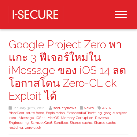
Google Project Zero พา
แกะ 3 ฟีเจอร์ใหม่ใน
iMessage ของ iOS 14 ลด
โอกาสโดน Zero-CLick
Exploit ได้
January 30th, 2021
securitynews
News
ASLR
,
BlastDoor
,
brute force
,
Exploitation
,
ExponentialThrottling
,
google project
zero
,
iMessage
,
iOS 14
,
MacOS
,
Memory Corruption
,
Reverse
Engineering
,
Samuel Groß
,
Sandbox
,
Shared cache
,
Shared cache
resliding
,
zero-click