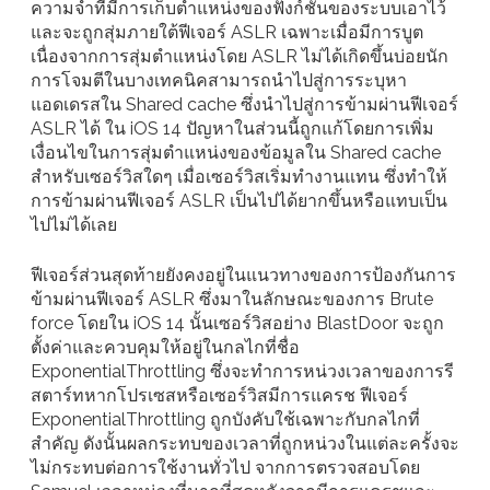
ความจำที่มีการเก็บตำแหน่งของฟังก์ชันของระบบเอาไว้
และจะถูกสุ่มภายใต้ฟีเจอร์ ASLR เฉพาะเมื่อมีการบูต
เนื่องจากการสุ่มตำแหน่งโดย ASLR ไม่ได้เกิดขึ้นบ่อยนัก
การโจมตีในบางเทคนิคสามารถนำไปสู่การระบุหา
แอดเดรสใน Shared cache ซึ่งนำไปสู่การข้ามผ่านฟีเจอร์
ASLR ได้ ใน iOS 14 ปัญหาในส่วนนี้ถูกแก้โดยการเพิ่ม
เงื่อนไขในการสุ่มตำแหน่งของข้อมูลใน Shared cache
สำหรับเซอร์วิสใดๆ เมื่อเซอร์วิสเริ่มทำงานแทน ซึ่งทำให้
การข้ามผ่านฟีเจอร์ ASLR เป็นไปได้ยากขึ้นหรือแทบเป็น
ไปไม่ได้เลย
ฟีเจอร์ส่วนสุดท้ายยังคงอยู่ในแนวทางของการป้องกันการ
ข้ามผ่านฟีเจอร์ ASLR ซึ่งมาในลักษณะของการ Brute
force โดยใน iOS 14 นั้นเซอร์วิสอย่าง BlastDoor จะถูก
ตั้งค่าและควบคุมให้อยู่ในกลไกที่ชื่อ
ExponentialThrottling ซึ่งจะทำการหน่วงเวลาของการรี
สตาร์ทหากโปรเซสหรือเซอร์วิสมีการแครช ฟีเจอร์
ExponentialThrottling ถูกบังคับใช้เฉพาะกับกลไกที่
สำคัญ ดังนั้นผลกระทบของเวลาที่ถูกหน่วงในแต่ละครั้งจะ
ไม่กระทบต่อการใช้งานทั่วไป จากการตรวจสอบโดย