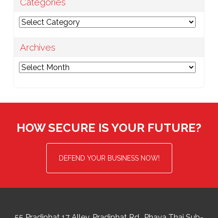
Categories
Categories
Archives
Archives
HOW SECURE IS YOUR FUTURE?
DEFEND YOUR BUSINESS NOW!
55 Pradiphat 17 Alley, Pradiphat Rd.,
Phaya Thai Sub-