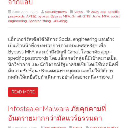
จากแอป
June 27th, 2025
securitynews
News
2025
,
app-specific
passwords
,
APT29
,
bypass
,
Bypass MFA
,
Gmail
,
GTIG
,
June
,
MFA
,
social
engineering
,
Spearphishing
,
UNC6293
แฮ็กเกอร์รัสเซียใช้วิธีการ Social engineering แอบอ้าง
เป็นเจ้าหน้าที่กระทรวงการต่างประเทศสหรัฐฯ เพื่อ
Bypass MFA และเข้าถึงบัญชี Gmail โดยอาศัย app-
specific passwords โดยแฮ็กเกอร์กลุ่มนี้มีเป้าหมายเป็น
นักวิชาการ และนักวิจารณ์รัฐบาลรัสเซีย โดยใช้เทคนิคที่
มีความซับซ้อน ปรับแต่งเฉพาะบุคคล และไม่ใช้วิธีการ
กดดันให้เหยื่อรีบดำเนินการอย่างใดอย่างหนึ่ง (more…)
READ MORE
Infostealer Malware ภัยคุกคามที่
อันตรายมากกว่ามัลแวร์ธรรมดา