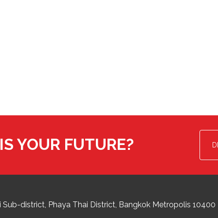
IS YOUR FUTURE?
D
 Sub-district
Phaya Thai District
,
Bangkok Metropolis
10400