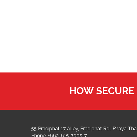
HOW SECURE 
55 Pradiphat 17 Alley, Pradiphat Rd.,
Phaya Thai
Phone:
+662-615-7005-7