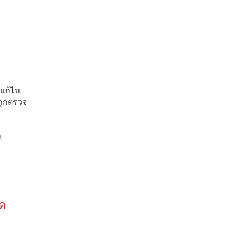
ร
/แก้ไข
รถูกตรวจ
a
ด