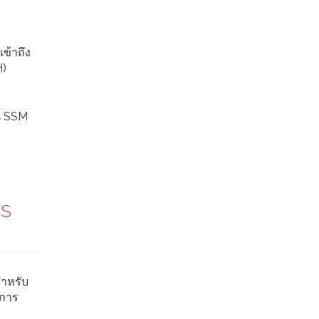
ข้าถึง
H)
าน SSM
WS
สำหรับ
งการ