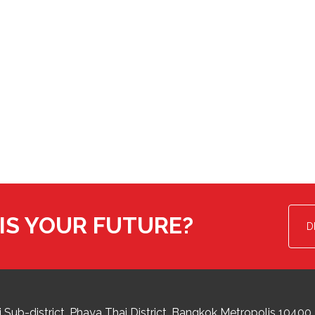
IS YOUR FUTURE?
D
 Sub-district
Phaya Thai District
,
Bangkok Metropolis
10400