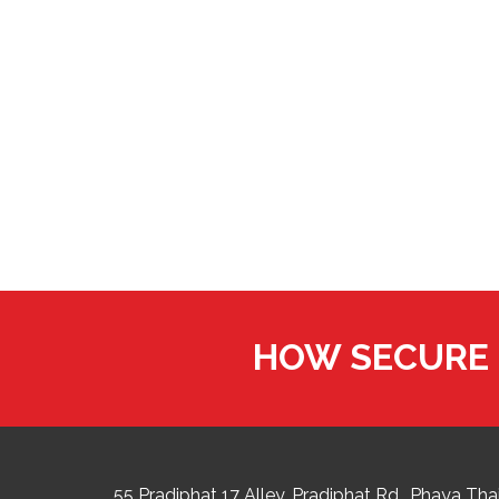
HOW SECURE 
55 Pradiphat 17 Alley, Pradiphat Rd.,
Phaya Thai