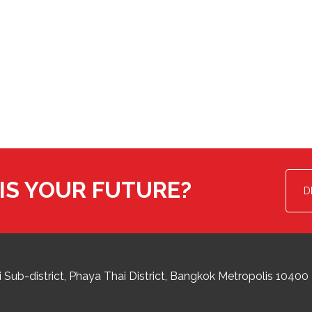
IS YOUR FUTURE?
D
 Sub-district
Phaya Thai District
,
Bangkok Metropolis
10400