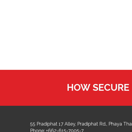
HOW SECURE 
55 Pradiphat 17 Alley, Pradiphat Rd.,
Phaya Thai
Phone:
+662-615-7005-7