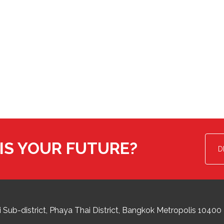
IS YOUR FUTURE?
D
 Sub-district
Phaya Thai District
,
Bangkok Metropolis
10400