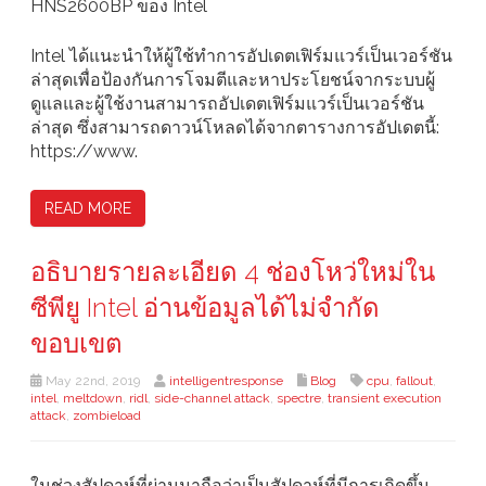
HNS2600BP ของ Intel
Intel ได้แนะนำให้ผู้ใช้ทำการอัปเดตเฟิร์มแวร์เป็นเวอร์ชัน
ล่าสุดเพื่อป้องกันการโจมตีและหาประโยชน์จากระบบผู้
ดูแลและผู้ใช้งานสามารถอัปเดตเฟิร์มแวร์เป็นเวอร์ชัน
ล่าสุด ซึ่งสามารถดาวน์โหลดได้จากตารางการอัปเดตนี้:
https://www.
READ MORE
อธิบายรายละเอียด 4 ช่องโหว่ใหม่ใน
ซีพียู Intel อ่านข้อมูลได้ไม่จำกัด
ขอบเขต
May 22nd, 2019
intelligentresponse
Blog
cpu
,
fallout
,
intel
,
meltdown
,
ridl
,
side-channel attack
,
spectre
,
transient execution
attack
,
zombieload
ในช่วงสัปดาห์ที่ผ่านมาถือว่าเป็นสัปดาห์ที่มีการเกิดขึ้น