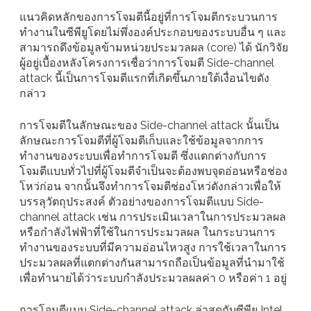
แนวคิดหลักของการโจมตีนี้อยู่ที่การโจมตีกระบวนการ
ทำงานในซีพียูโดยไม่พึ่งองค์ประกอบของระบบอื่น ๆ และ
สามารถดึงข้อมูลข้ามหน่วยประมวลผล (core) ได้ นักวิจัย
ผู้อยู่เบื้องหลังโครงการเชื่อว่าการโจมตี Side-channel
attack นี้เป็นการโจมตีแรกที่เกิดขึ้นภายใต้เงื่อนไขดัง
กล่าว
การโจมตีในลักษณะของ Side-channel attack นั้นเป็น
ลักษณะการโจมตีที่ผู้โจมตีเก็บและใช้ข้อมูลจากการ
ทำงานของระบบเพื่อทำการโจมตี ซึ่งแตกต่างกับการ
โจมตีแบบทั่วไปที่ผู้โจมตีจำเป็นจะต้องพบจุดอ่อนหรือช่อง
โหว่ก่อน จากนั้นจึงทำการโจมตีช่องโหว่ดังกล่าวเพื่อให้
บรรลุวัตถุประสงค์ ตัวอย่างของการโจมตีแบบ Side-
channel attack เช่น การประเมินเวลาในการประมวลผล
หรือกำลังไฟฟ้าที่ใช้ในการประมวลผล ในกระบวนการ
ทำงานของระบบที่มีความอ่อนไหวสูง การใช้เวลาในการ
ประมวลผลที่แตกต่างกันสามารถถือเป็นข้อมูลที่นำมาใช้
เพื่อทำนายได้ว่าระบบกำลังประมวลผลค่า 0 หรือค่า 1 อยู่
การโจมตีแบบ Side-channel attack ล่าสุดกับซีพียู Intel