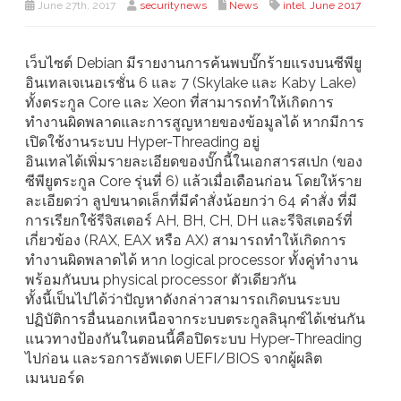
June 27th, 2017
securitynews
News
intel
,
่ีืJune 2017
เว็บไซต์ Debian มีรายงานการค้นพบบั๊กร้ายแรงบนซีพียู
อินเทลเจเนอเรชั่น 6 และ 7 (Skylake และ Kaby Lake)
ทั้งตระกูล Core และ Xeon ที่สามารถทำให้เกิดการ
ทำงานผิดพลาดและการสูญหายของข้อมูลได้ หากมีการ
เปิดใช้งานระบบ Hyper-Threading อยู่
อินเทลได้เพิ่มรายละเอียดของบั๊กนี้ในเอกสารสเปก (ของ
ซีพียูตระกูล Core รุ่นที่ 6) แล้วเมื่อเดือนก่อน โดยให้ราย
ละเอียดว่า ลูปขนาดเล็กที่มีคำสั่งน้อยกว่า 64 คำสั่ง ที่มี
การเรียกใช้รีจิสเตอร์ AH, BH, CH, DH และรีจิสเตอร์ที่
เกี่ยวข้อง (RAX, EAX หรือ AX) สามารถทำให้เกิดการ
ทำงานผิดพลาดได้ หาก logical processor ทั้งคู่ทำงาน
พร้อมกันบน physical processor ตัวเดียวกัน
ทั้งนี้เป็นไปได้ว่าปัญหาดังกล่าวสามารถเกิดบนระบบ
ปฏิบัติการอื่นนอกเหนือจากระบบตระกูลลินุกซ์ได้เช่นกัน
แนวทางป้องกันในตอนนี้คือปิดระบบ Hyper-Threading
ไปก่อน และรอการอัพเดต UEFI/BIOS จากผู้ผลิต
เมนบอร์ด