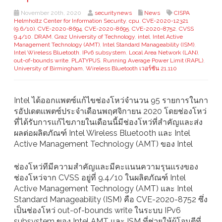
November 20th, 2020
securitynews
News
CISPA
Helmholtz Center for Information Security
,
cpu
,
CVE-2020-12321
(9.6/10)
,
CVE-2020-8694
,
CVE-2020-8695
,
CVE-2020-8752
,
CVSS
9.4/10
,
DRAM
,
Graz University of Technology
,
intel
,
Intel Active
Management Technology (AMT)
,
Intel Standard Manageability (ISM)
,
Intel Wireless Bluetooth
,
IPv6 subsystem
,
Local Area Network (LAN)
,
out-of-bounds write
,
PLATYPUS
,
Running Average Power Limit (RAPL)
,
University of Birmingham
,
Wireless Bluetooth เวอร์ชัน 21.110
Intel ได้ออกเเพตซ์แก้ไขช่องโหว่จำนวน 95 รายการในกา
รอัปเดตเเพตซ์ประจำเดือนพฤศจิกายน 2020 โดยช่องโหว่
ที่ได้รับการเเก้ไขภายในเดือนนี้มีช่องโหว่ที่สำคัญและส่ง
ผลต่อผลิตภัณฑ์ Intel Wireless Bluetooth และ Intel
Active Management Technology (AMT) ของ Intel
ช่องโหว่ทีมีความสำคัญและมีคะแนนความรุนเเรงของ
ช่องโหว่จาก CVSS อยู่ที่ 9.4/10 ในผลิตภัณฑ์ Intel
Active Management Technology (AMT) และ Intel
Standard Manageability (ISM) คือ CVE-2020-8752 ซึ่ง
เป็นช่องโหว่ out-of-bounds write ในระบบ IPv6
subsystem ของ Intel AMT และ ISM ที่ช่วยให้ผู้โจมตีที่