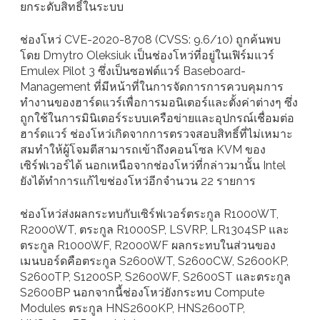
ยกระดับสิทธิ์ในระบบ
ช่องโหว่ CVE-2020-8708 (CVSS: 9.6/10) ถูกค้นพบ
โดย Dmytro Oleksiuk เป็นช่องโหว่ที่อยู่ในเฟิร์มแวร์
Emulex Pilot 3 ซึ่งเป็นซอฟต์แวร์ Baseboard-
Management ที่มีหน้าที่ในการจัดการการควบคุมการ
ทำงานของฮาร์ดแวร์เพื่อการมอนิเตอร์และตั้งค่าต่างๆ ซึ่ง
ถูกใช้ในการมินิเตอร์ระบบเครือข่ายและอุปกรณ์เชื่อมต่อ
ฮาร์ดแวร์ ช่องโหว่เกิดจากการตรวจสอบสิทธิ์ที่ไม่เหมาะ
สมทำให้ผู้โจมตีสามารถเข้าถึงคอนโซล KVM ของ
เซิร์ฟเวอร์ได้ นอกเหนือจากช่องโหว่ที่กล่าวมานั้น Intel
ยังได้ทำการเเก้ไขช่องโหว่อีกจำนวน 22 รายการ
ช่องโหว่ส่งผลกระทบกับเซิร์ฟเวอร์ตระกูล R1000WT,
R2000WT, ตระกูล R1000SP, LSVRP, LR1304SP และ
ตระกูล R1000WF, R2000WF ผลกระทบในส่วนของ
เมนบอร์ดคือตระกูล S2600WT, S2600CW, S2600KP,
S2600TP, S1200SP, S2600WF, S2600ST และตระกูล
S2600BP นอกจากนี้ช่องโหว่ยังกระทบ Compute
Modules ตระกูล HNS2600KP, HNS2600TP,