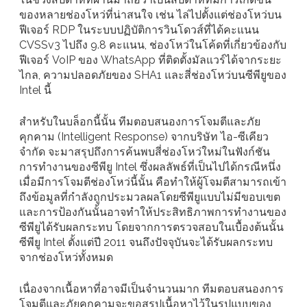
ของหลายช่องโหว่ที่น่าสนใจ เช่น ไล่ไปตั้งแต่ช่องโหว่บน
ฟีเจอร์ RDP ในระบบปฏิบัติการวินโดวส์ที่ได้คะแนน
CVSSv3 ไปถึง 9.8 คะแนน, ช่องโหว่ในโค้ดที่เกี่ยวข้องกับ
ฟีเจอร์ VoIP ของ WhatsApp ที่ติดตั้งมัลแวร์ได้จากระยะ
ไกล, ความปลอดภัยของ SHA1 และสี่ช่องโหว่บนซีพียูของ
Intel นี้
สำหรับในบล็อกนี้นั้น ทีมตอบสนองการโจมตีและภัย
คุกคาม (Intelligent Response) จากบริษัท ไอ-ซีเคียว
จำกัด จะมาสรุปถึงการค้นพบสี่ช่องโหว่ใหม่ในฟังก์ชัน
การทำงานของซีพียู Intel ซึ่งผลลัพธ์ที่เป็นไปได้กรณีหนึ่ง
เมื่อมีการโจมตีช่องโหว่นี้นั้น คือทำให้ผู้โจมตีสามารถเข้า
ถึงข้อมูลที่กำลังถูกประมวลผลโดยซีพียูแบบไม่มีขอบเขต
และการป้องกันนั้นอาจทำให้ประสิทธิภาพการทำงานของ
ซีพียูได้รับผลกระทบ โดยจากการตรวจสอบในเบื้องต้นนั้น
ซีพียู Intel ตั้งแต่ปี 2011 จนถึงปัจจุบันจะได้รับผลกระทบ
จากช่องโหว่ทั้งหมด
เนื่องจากเนื้อหาที่อาจมีเป็นจำนวนมาก ทีมตอบสนองการ
โจมตีและภัยคุกคามจะขอสรุปเนื้อหาไว้ในรูปแบบของ