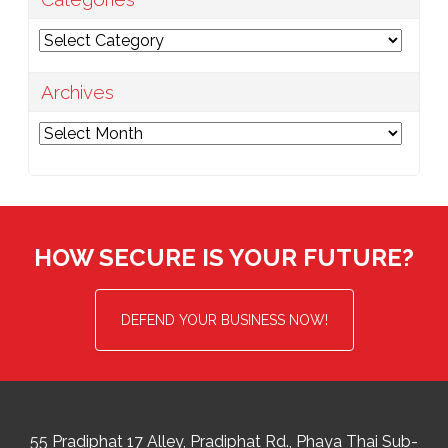
Categories
Archives
Archives
HOW SECURE IS YOUR FUTURE?
DEFEND YOUR BUSINESS NOW!
55 Pradiphat 17 Alley, Pradiphat Rd.,
Phaya Thai Sub-