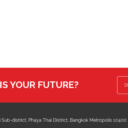
IS YOUR FUTURE?
D
 Sub-district
Phaya Thai District
,
Bangkok Metropolis
10400