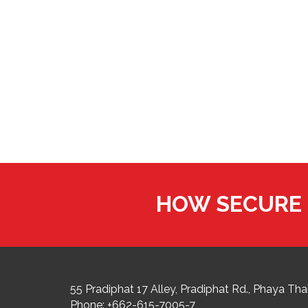
HOW SECURE 
55 Pradiphat 17 Alley, Pradiphat Rd.,
Phaya Thai
Phone:
+662-615-7005-7