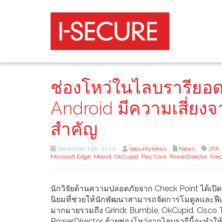
ช่องโหว่ในไลบรารียอดน
Android มีความเสี่ยงจ
สำคัญ
December 13th, 2020
securitynews
News
2FA
,
Microsoft Edge
,
Moovit
,
OkCupid
,
Play Core
,
PowerDirector
,
Xrec
นักวิจัยด้านความปลอดภัยจาก Check Point ได้เปิด
นิยมที่ช่วยให้นักพัฒนาสามารถจัดการโมดูลและฟีเ
มากมายรวมถึง Grindr, Bumble, OkCupid, Cisco 
PowerDirector ด้วยช่องโหว่จากไลบรารีนี้จะทำให้ผ