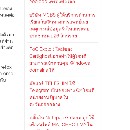
200,000 เครื่องทั่วโลก
่างของ
โหลดต่อ
บริษัท MCBS ผู้ให้บริการด้านการ
เรียกเก็บเงินทางการแพทย์เผย
เหตุการณ์ข้อมูลรั่วไหลกระทบ
ฝงตัวมา
ประชาชน 1.26 ล้านราย
ต่ผ่าน
ย่างต่อ
PoC Exploit ใหม่ของ
Certighost อาจทำให้ผู้โจมตี
สามารถเข้าควบคุม Windows
irefox
domains ได้
 Chrome
กับ
มัลแวร์ TELESHIM ใช้
Telegram เป็นช่องทาง C2 โจมตี
หน่วยงานรัฐบาลใน
ตะวันออกกลาง
ปลั๊กอิน Notepad++ ปลอม ถูกใช้
เพื่อส่งไฟล์ MATCHBOIL.V2 ใน