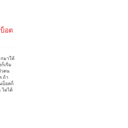
บบ็อต
อกมาให้
็เริ่ม
ตัวตน
ต ถ้า
นบ็อตก็
ไม่ได้