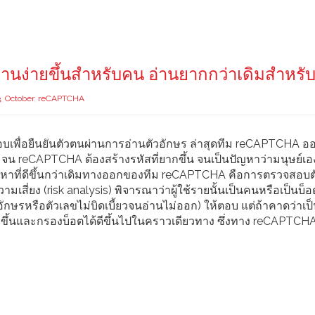
่านง่ายขึ้นสำหรับคน อ่านยากกว่าเดิมสำหรั
3
,
October
,
reCAPTCHA
พื่อยืนยันตัวตนผ่านการอ่านตัวอักษร ล่าสุดทีม reCAPTCHA อ
ยๆ จน reCAPTCHA ต้องสร้างรหัสที่ยากขึ้น จนเป็นปัญหาว่ามนุษย์เองก
ัญหาที่ดีขึ้นกว่าเดิมทางออกของทีม reCAPTCHA คือการตรวจสอบ
สี่ยง (risk analysis) พิจารณาว่าผู้ใช้รายนั้นเป็นคนหรือเป็นบ็อ
วอักษรหรือตัวเลขไม่บิดเบี้ยวจนอ่านไม่ออก) ให้ตอบ แต่ถ้าคาดว่าเป็
ายขึ้นและกรองบ็อตได้ดีขึ้นไปในคราวเดียวทาง ซึ่งทาง reCAPTCHA 