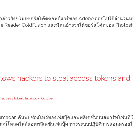
งกล่าวยังขโมยซอร์สโค้ดซอฟต์แวร์ของ Adobe ออกไปได้จำนวนหนึ่
e Reader, ColdFusion และมีคนอ้างว่าได้ซอร์สโค้ดของ Photos
llows hackers to steal access tokens and
3
,
access token
,
facebook
,
October
amadan ค้นพบช่องโหว่ของเฟสบุ๊คแอพพลิเคชั่นบนสมาร์ทโฟนที่
ดาวน์โหลดไฟล์แอพพลิเคชั่นเฟสบุ๊ค ทางระบบปฏิบัติการแอนดรอยไ