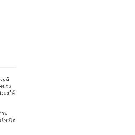
s
โจมตี
ภทของ
่งผลให้
ยภาพ
โหว่ได้