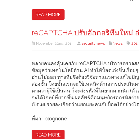
READ MORE
reCAPTCHA ปรับอัลกอริทึมใหม่ อ
November 22nd, 2013
securitynews
News
201
หลายคนคงคุ้นเคยกับ reCAPTCHA บริการตรวจสอบเ
ข้อมูลว่าเทคโนโลยีด้าน AI ทำให้บ็อตเก่งขึ้นเรื่อ
อ่านไม่ออก ทางทีมจึงต้องวิจัยหาแนวทางแก้ไขป
สองชั้น โดยชั้นแรกจะใช้เทคนิคด้านการประเมินความเ
คาดว่าผู้ใช้เป็นคน ก็จะส่งรหัสที่ไม่ยากมากนัก (ตั
จะได้โจทย์ที่ยากขึ้น ผลลัพธ์คือมนุษย์กรอกรหัสง่
เปิดเผยรายละเอียดว่าแยกแยะคนกับบ็อตได้อย่างไร
ที่มา : blognone
READ MORE