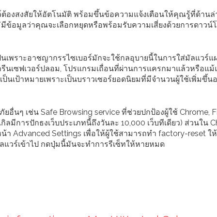
งสงสัยให้อัตโนมัติ พร้อมขึ้นข้อความแจ้งเตือนให้คุณรู้ที่ด้านล
่มีข้อมูลว่าคุณจะเลือกหยุดหรือพร้อมรับความเสี่ยงด้วยการดาวน์
ั่นเป็นเพราะอาชญากรรไซเบอร์มักจะใช้กลอุบายนี้ในการใส่มัลแวร์แ
สกรีนเซฟเวอร์ปลอม, โปรแกรมเถื่อนที่ผ่านการแครกมาแล้วหรือแม้แ
นเป้าหมายเพราะเป็นบราวเซอร์ยอดนิยมที่มีจำนวนผู้ใช้เพิ่มขึ้นอ
อื่นๆ เช่น Safe Browsing service ที่ช่วยปกป้องผู้ใช้ Chrome, F
ูเกิลมีการปักธงเว็บประเภทนี้ถึงวันละ 10,000 เว็บทีเดียว) ส่วนใน
นหน้า Advanced Settings เพื่อให้ผู้ใช้สามารถทำ factory-reset ให้
มัลแวร์เข้าไป กดปุ่มนี้มันจะทำการรีเซ็ทให้หายหมด