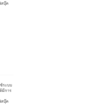
สบุ๊ค
0
ใช้ระบบ
ด้มีการ
สบุ๊ค
0