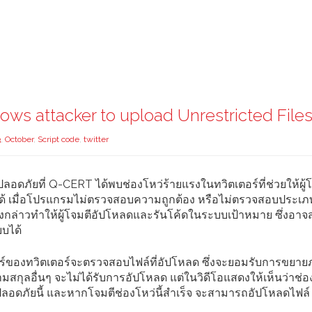
 allows attacker to upload Unrestricted File
3
,
October
,
Script code
,
twitter
ดภัยที่ Q-CERT ได้พบช่องโหว่ร้ายแรงในทวิตเตอร์ที่ช่วยให้ผู้
ได้ เมื่อโปรแกรมไม่ตรวจสอบความถูกต้อง หรือไม่ตรวจสอบประเ
ังกล่าวทำให้ผู้โจมตีอัปโหลดและรันโค้ดในระบบเป้าหมาย ซึ่งอาจส
บได้
อร์ของทวิตเตอร์จะตรวจสอบไฟล์ที่อัปโหลด ซึ่งจะยอมรับการขยา
กุลอื่นๆ จะไม่ได้รับการอัปโหลด แต่ในวิดีโอแสดงให้เห็นว่าช่อง
อดภัยนี้ และหากโจมตีช่องโหว่นี้สำเร็จ จะสามารถอัปโหลดไฟล์