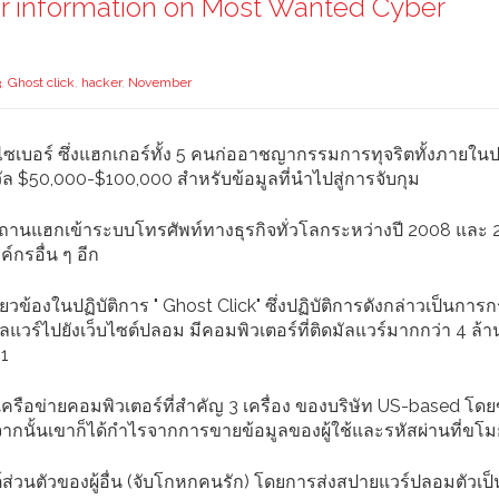
or information on Most Wanted Cyber
3
,
Ghost click
,
hacker
,
November
ลกไซเบอร์ ซึ่งแฮกเกอร์ทั้ง 5 คนก่ออาชญากรรมการทุจริตทั้งภายใ
ัล $50,000-$100,000 สำหรับข้อมูลที่นำไปสู่การจับกุม
านแฮกเข้าระบบโทรศัพท์ทางธุรกิจทั่วโลกระหว่างปี 2008 และ 2
์กรอื่น ๆ อีก
วข้องในปฏิบัติการ " Ghost Click" ซึ่งปฏิบัติการดังกล่าวเป็นการ
ลแวร์ไปยังเว็บไซต์ปลอม มีคอมพิวเตอร์ที่ติดมัลแวร์มากกว่า 4 ล้าน
11
เครือข่ายคอมพิวเตอร์ที่สำคัญ 3 เครื่อง ของบริษัท US-based โด
ากนั้นเขาก็ได้กำไรจากการขายข้อมูลของผู้ใช้และรหัสผ่านที่ขโ
่วนตัวของผู้อื่น (จับโกหกคนรัก) โดยการส่งสปายแวร์ปลอมตัวเป็