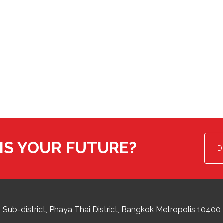
IS YOUR FUTURE?
D
 Sub-district
Phaya Thai District
,
Bangkok Metropolis
10400