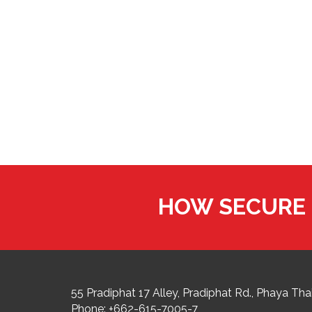
HOW SECURE 
55 Pradiphat 17 Alley, Pradiphat Rd.,
Phaya Thai
Phone:
+662-615-7005-7