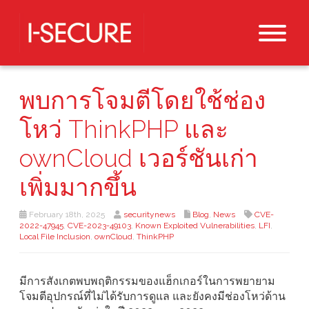
พบการโจมตีโดยใช้ช่อง
โหว่ ThinkPHP และ
ownCloud เวอร์ชันเก่า
เพิ่มมากขึ้น
February 18th, 2025
securitynews
Blog
,
News
CVE-
2022-47945
,
CVE-2023-49103
,
Known Exploited Vulnerabilities
,
LFI
,
Local File Inclusion
,
ownCloud
,
ThinkPHP
มีการสังเกตพบพฤติกรรมของแฮ็กเกอร์ในการพยายาม
โจมตีอุปกรณ์ที่ไม่ได้รับการดูแล และยังคงมีช่องโหว่ด้าน