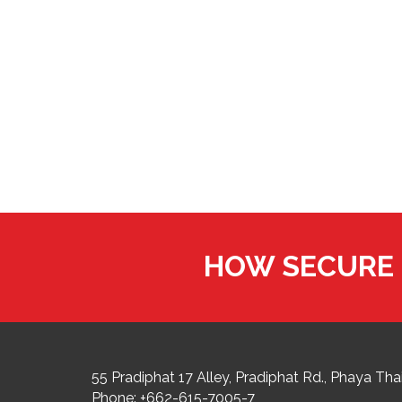
HOW SECURE 
55 Pradiphat 17 Alley, Pradiphat Rd.,
Phaya Thai
Phone:
+662-615-7005-7