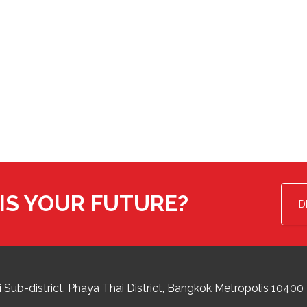
IS YOUR FUTURE?
D
 Sub-district
Phaya Thai District
,
Bangkok Metropolis
10400