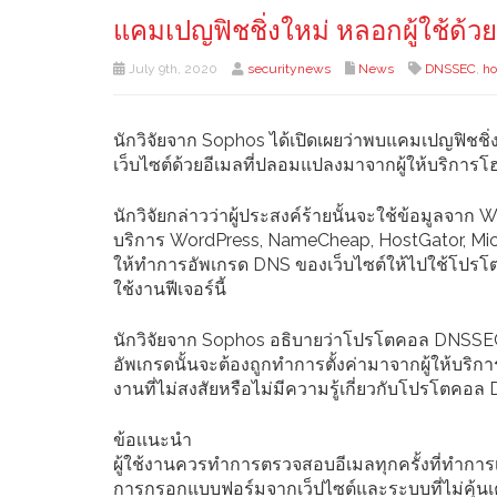
แคมเปญฟิชชิ่งใหม่ หลอกผู้ใช้ด้ว
July 9th, 2020
securitynews
News
DNSSEC
,
ho
นักวิจัยจาก Sophos ได้เปิดเผยว่าพบแคมเปญฟิชชิ
เว็บไซต์ด้วยอีเมลที่ปลอมแปลงมาจากผู้ให้บริการ
นักวิจัยกล่าวว่าผู้ประสงค์ร้ายนั้นจะใช้ข้อมูลจา
บริการ WordPress, NameCheap, HostGator, Micros
ให้ทำการอัพเกรด DNS ของเว็บไซต์ให้ไปใช้โปรโตคอล
ใช้งานฟีเจอร์นี้
นักวิจัยจาก Sophos อธิบายว่าโปรโตคอล DNSSEC นั้
อัพเกรดนั้นจะต้องถูกทำการตั้งค่ามาจากผู้ให้บริ
งานที่ไม่สงสัยหรือไม่มีความรู้เกี่ยวกับโปรโตคอ
ข้อเเนะนำ
ผู้ใช้งานควรทำการตรวจสอบอีเมลทุกครั้งที่ทำการเ
การกรอกแบบฟอร์มจากเว็ปไซต์และระบบที่ไม่คุ้นเคย