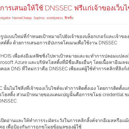
ยการเสนอให้ใช้ DNSSEC ฟรีเเก่เจ้าของเว็บไ
stgator
,
NameCheap
,
Sophos
,
wordpress
,
ฟิชชิ่ง
่งรูปแบบใหม่ที่กำหนดเป้าหมายไปยังเจ้าของบล็อกเกอร์และเจ้าขอ
โฮสต์ติ้ง ด้วยการเสนอการอัปเกรดโดเมนเพื่อใช้งาน DNSSEC
ก WHOIS เพื่อส่งอีเมลฟิชชิ่งไปหาเป้าหมายและจะทำการปลอมแปลงเป็
oft Azure และบริษัทโฮสติ้งที่มีชื่อเสียงอื่นๆ โดยเนื้อหาอีเมล
 DNS ที่ใหม่กว่าคือ DNSSEC เพียงเเค่ผู้ใช้ทำการคลิกที่ลิงก์เพื
นไม่ใช่สิ่งที่เจ้าของเว็บไซต์จะทำการติดตั้งเอง โดยการติดตั้งแ
การโฮสติ้ง ส่วนเป้าหมายของแคมเปญนั้นคือการขโมย credential ของ
ล DNSSEC
ปิดอ่านและให้ทำการระมัดระวังในการคลิกลิ้งค์จากอีเมลหรือแม้เ
 เพื่อป้องกันการถูกขโมยข้อมูลของผู้ใช้