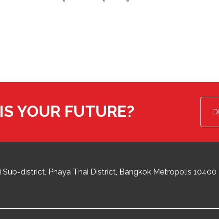
IS YOUR FUTURE?
D
 Sub-district
Phaya Thai District
,
Bangkok Metropolis
10400