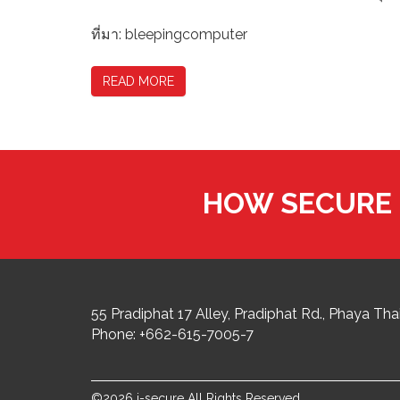
ที่มา: bleepingcomputer
READ MORE
HOW SECURE 
55 Pradiphat 17 Alley, Pradiphat Rd.,
Phaya Thai
Phone:
+662-615-7005-7
©2026 i-secure All Rights Reserved.