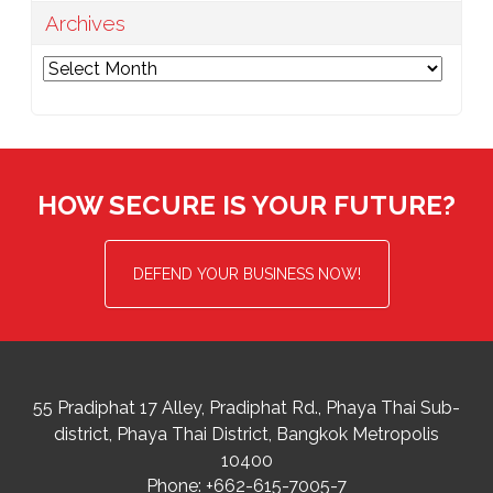
Archives
Archives
HOW SECURE IS YOUR FUTURE?
DEFEND YOUR BUSINESS NOW!
55 Pradiphat 17 Alley, Pradiphat Rd.,
Phaya Thai Sub-
district
Phaya Thai District
,
Bangkok Metropolis
10400
Phone:
+662-615-7005-7