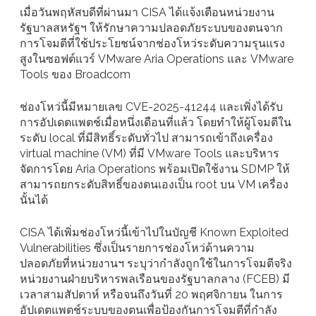
เมื่อวันพฤหัสบดีที่ผ่านมา CISA ได้แจ้งเตือนหน่วยงาน
รัฐบาลสหรัฐฯ ให้รักษาความปลอดภัยระบบของตนจาก
การโจมตีที่ใช้ประโยชน์จากช่องโหว่ระดับความรุนแรง
สูงในซอฟต์แวร์ VMware Aria Operations และ VMware
Tools ของ Broadcom
ช่องโหว่นี้มีหมายเลข CVE-2025-41244 และเพิ่งได้รับ
การอัปเดตแพตช์เมื่อหนึ่งเดือนที่แล้ว โดยทำให้ผู้โจมตีใน
ระดับ local ที่มีสิทธิ์ระดับทั่วไป สามารถเข้าถึงเครื่อง
virtual machine (VM) ที่มี VMware Tools และบริหาร
จัดการโดย Aria Operations พร้อมเปิดใช้งาน SDMP ให้
สามารถยกระดับสิทธิ์ของตนเองเป็น root บน VM เครื่อง
นั้นได้
CISA ได้เพิ่มช่องโหว่นี้เข้าไปในบัญชี Known Exploited
Vulnerabilities ซึ่งเป็นรายการช่องโหว่ด้านความ
ปลอดภัยที่หน่วยงานฯ ระบุว่ากำลังถูกใช้ในการโจมตีจริง
หน่วยงานฝ่ายบริหารพลเรือนของรัฐบาลกลาง (FCEB) มี
เวลาสามสัปดาห์ หรือจนถึงวันที่ 20 พฤศจิกายน ในการ
อัปเดตแพตช์ระบบของตนเพื่อป้องกันการโจมตีที่กำลัง