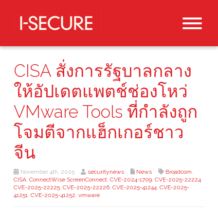
CISA สั่งการรัฐบาลกลาง
ให้อัปเดตแพตช์ช่องโหว่
VMware Tools ที่กำลังถูก
โจมตีจากแฮ็กเกอร์ชาว
จีน
November 4th, 2025
securitynews
News
Broadcom
,
CISA
,
ConnectWise ScreenConnect
,
CVE-2024-1709
,
CVE-2025-22224
,
CVE-2025-22225
,
CVE-2025-22226
,
CVE-2025-41244
,
CVE-2025-
41251
,
CVE-2025-41252
,
vmware