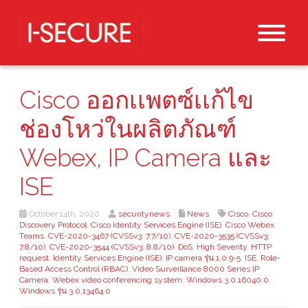
Cisco ออกเเพตซ์เเก้ไข
ช่องโหว่ในผลิตภัณฑ์
Webex, IP Camera และ
ISE
October 14th, 2020
securitynews
News
Cisco
,
Cisco
Discovery Protocol
,
Cisco Identity Services Engine (ISE)
,
Cisco Webex
Teams
,
CVE-2020-3467 (CVSSv3: 7.7/10)
,
CVE-2020-3535 (CVSSv3:
7.8/10)
,
CVE-2020-3544 (CVSSv3: 8.8/10)
,
DoS
,
High Severity
,
HTTP
request
,
Identity Services Engine (ISE)
,
IP camera รุ่น 1.0.9-5
,
ISE
,
Role-
Based Access Control (RBAC)
,
Video Surveillance 8000 Series IP
Camera
,
Webex video conferencing system
,
Windows 3.0.16040.0
,
Windows รุ่น 3.0.13464.0