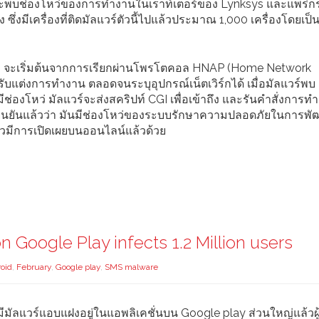
และพบช่องโหว่ของการทำงานในเราท์เตอร์ของ Lynksys และแพร่ก
ง ซึ่งมีเครื่องที่ติดมัลแวร์ตัวนี้ไปแล้วประมาณ 1,000 เครื่องโดยเป็
จะเริ่มต้นจากการเรียกผ่านโพรโตคอล HNAP (Home Network
รับแต่งการทำงาน ตลอดจนระบุอุปกรณ์เน็ตเวิร์กได้ เมื่อมัลแวร์พบ
มันมีช่องโหว่ มัลแวร์จะส่งสคริปท์ CGI เพื่อเข้าถึง และรันคำสั่งการท
ys ยืนยันแล้วว่า มันมีช่องโหว่ของระบบรักษาความปลอดภัยในการพ
าวมีการเปิดเผยบนออนไลน์แล้วด้วย
Google Play infects 1.2 Million users
oid
,
February
,
Google play
,
SMS malware
ัลแวร์แอบแฝงอยู่ในแอพลิเคชั่นบน Google play ส่วนใหญ่แล้วผู้ที