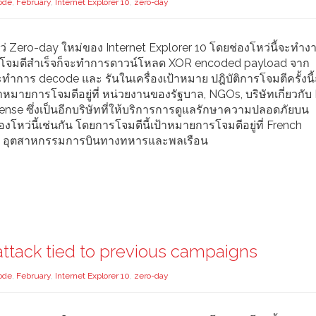
ode
,
February
,
Internet Explorer 10
,
zero-day
ว่ Zero-day ใหม่ของ Internet Explorer 10 โดยช่องโหว่นี้จะทำงานเ
ว้ ถ้าโจมตีสำเร็จก็จะทำการดาวน์โหลด XOR encoded payload จาก
การ decode และ รันในเครื่องเป้าหมาย ปฎิบัติการโจมตีครั้งนี้ถู
้าหมายการโจมตีอยู่ที่ หน่วยงานของรัฐบาล, NGOs, บริษัทเกี่ยวกับ
ense ซึ่งเป็นอีกบริษัทที่ให้บริการการดูแลรักษาความปลอดภัยบน
โหว่นี้เช่นกัน โดยการโจมตีนี้เป้าหมายการโจมตีอยู่ที่ French
ทใน อุตสาหกรรมการบินทางทหารและพลเรือน
attack tied to previous campaigns
ode
,
February
,
Internet Explorer 10
,
zero-day