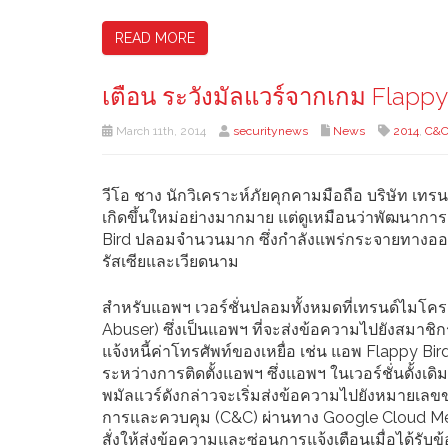
READ MORE
เตือน ระวังมัลแวร์จากเกม Flappy
March 11th, 2014
securitynews
News
2014
,
C&
วีโอ ชาง นักวิเคราะห์ภัยคุกคามมือถือ บริษัท เทรนด
เกิดขึ้นใหม่อย่างมากมาย แต่ดูเหมือนว่าพัฒนาการต่อ
Bird ปลอมจำนวนมาก ซึ่งกำลังแพร่กระจายทางออ
รัสเซียและเวียดนาม
สำหรับแอพฯ เวอร์ชั่นปลอมทั้งหมดที่เทรนด์ไมโค
Abuser) ซึ่งเป็นแอพฯ ที่จะส่งข้อความไปยังสมาชิก
แจ้งหนี้ค่าโทรศัพท์ของเหยื่อ เช่น แอพ Flappy Bi
ระหว่างการติดตั้งแอพฯ ซึ่งแอพฯ ในเวอร์ชั่นดั้งเดิม
พมัลแวร์ดังกล่าวจะเริ่มส่งข้อความไปยังหมายเลขของ
การและควบคุม (C&C) ผ่านทาง Google Cloud Messag
สั่งให้ส่งข้อความและซ่อนการแจ้งเตือนเมื่อได้รับข้