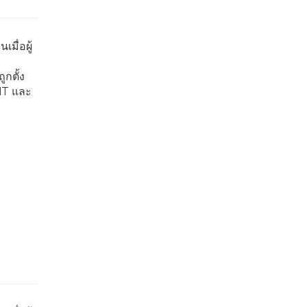
มื่อผู้
กตั้ง
 IT และ