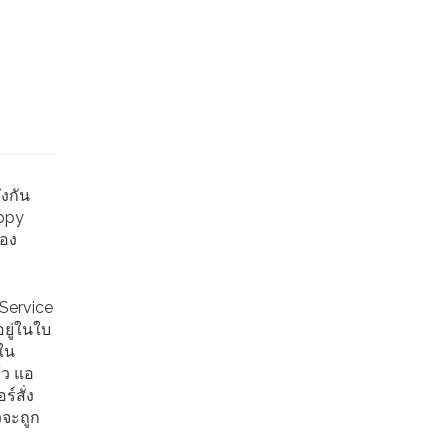
ึงกัน
appy
ของ
Service
ยู่ในใบ
้ใน
้ว แอ
์สั่ง
วจะถูก