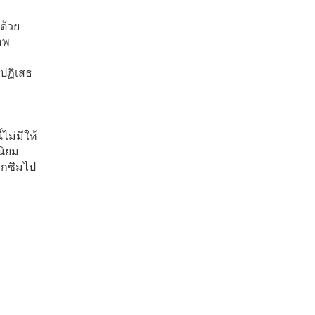
ด้วย
อพ
้ปฏิเสธ
ไม่มีให้
นิยม
รกซึมไป