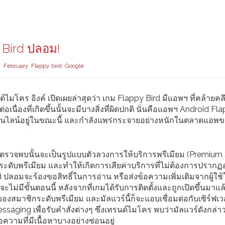
 Bird ปลอม!
C
,
February
,
Flappy bird
,
Google
์ไมโคร อิงค์ เปิดเผยล่าสุดว่า เกม Flappy Bird มีแอพฯ ที่คล้ายคล
เนื่องที่เกิดขึ้นนั้นจะมีบางสิ่งที่ผิดปกติ นั่นคือแอพฯ Android Fl
นไลน์อยู่ในขณะนี้ และกำลังแพร่กระจายอย่างหนักในตลาดแอพ
รตรวจพบนั้นจะเป็นรูปแบบตัวลวงการให้บริการพรีเมียม (Premium 
ระดับพรีเมียม และทำให้เกิดการเสียค่าบริการที่ไม่ต้องการปรากฏอ
rd ปลอมจะร้องขอสิทธิ์ในการอ่าน หรือส่งข้อความเพิ่มเติมจากผู้ใช
จะไม่มีขั้นตอนนี้ หลังจากที่เกมได้รับการติดตั้งและถูกเปิดขึ้นมาแล
สมาชิกระดับพรีเมียม และมัลแวร์นี้ก็จะแอบเชื่อมต่อกับเซิร์ฟเวอร
ing เพื่อรับคำสั่งต่างๆ ซึ่งเทรนด์ไมโคร พบว่ามัลแวร์ดังกล่า
อความที่มีเนื้อหาบางอย่างซ่อนอยู่