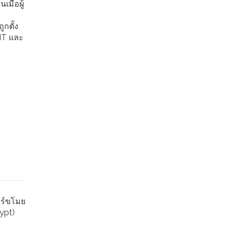
มื่อผู้
กตั้ง
 IT และ
อร์ขโมย
rypt)