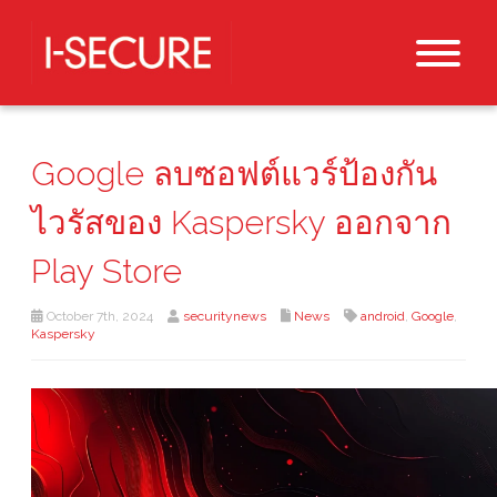
Google ลบซอฟต์แวร์ป้องกัน
ไวรัสของ Kaspersky ออกจาก
Play Store
October 7th, 2024
securitynews
News
android
,
Google
,
Kaspersky