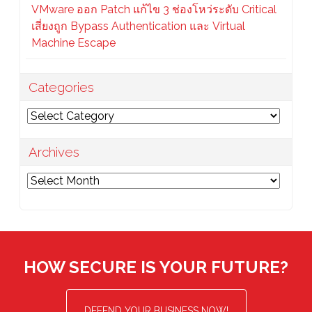
VMware ออก Patch แก้ไข 3 ช่องโหว่ระดับ Critical
เสี่ยงถูก Bypass Authentication และ Virtual
Machine Escape
Categories
Categories
Archives
Archives
HOW SECURE IS YOUR FUTURE?
DEFEND YOUR BUSINESS NOW!