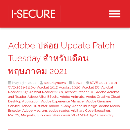
Adobe ปล่อย Update Patch
Tuesday สำหรับเดือน
พฤษภาคม 2021
May 13th, 2021
securitynews
News
(CVE-2021-21101-
CVE-2021-21105)
,
Acrobat 2017
,
Acrobat 2020
,
Acrobat DC
,
Acrobat
Reader 2017
,
Acrobat Reader 2020
,
Acrobat Reader DC
,
Adobe Acrobat
and Reader
,
Adobe After Effects
,
Adobe Animate
,
Adobe Creative Cloud
Desktop Application
,
Adobe Experience Manager
,
Adobe Genuine
Service
,
Adobe Illustrator
,
Adobe InCopy
,
Adobe InDesign
,
Adobe Media
Encoder
,
Adobe Medium
,
adobe reader
,
Arbitrary Code Execution
,
MacOS
,
Magento
,
windows
,
Windows (CVE-2021-28550)
,
zero-day