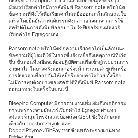
Bleeping Computer รายงานถึงแหล่งข้อมูลซึ่งระบุว่า
มัลแวร์เรียกค่าไถ่มีการสั่งพิมพ์ Ransom note หรือโน้ต
ข้อความที่ทิ้งไว้เพื่อเรียกค่าไถ่เหยื่อออกมาในลักษณะใบ
เสร็จ โดยยืนยันว่าพฤติกรรมดังกล่าวอาจมาจากการใช้
สคริปต์ในการสั่งพิมพ์ออกมา ไม่ใช่ฟีเจอร์ของมัลแวร์
เรียกค่าไถ่ Egregor เอง
Ransom note หรือโน้ตข้อความเรียกค่าไถ่เป็นลักษณะ
ข้อความที่ผู้โจมตีใช้ในการชี้แจ้งเหยื่อถึงเหตุการณ์ที่เกิด
ขึ้น ขั้นตอนที่เหยื่อจะต้องปฏิบัติตามเพื่อเข้าสู่กระบวนการ
จ่ายค่าไถ่ ในบางครั้งแฮกเกอร์จะมีการแนบคำขู่เพิ่มหรือ
การจับเวลาเพื่อกดดันให้เหยื่อรีบจ่ายค่าไถ่ด้วย ทั้งนี้ยัง
ไม่มีการพบตัวอย่างของสคริปต์ที่สั่งพิมพ์ Ransom note
ออกมาทางใบเสร็จในขณะนี้
Bleeping Computer มีการรายงานเพิ่มเติมถึงพฤติกรรม
การแพร่กระจายมัลแวร์เรียกค่าไถ่ Egregor ผ่านทา
งมัลแวร์กลุ่มโทรจันและบ็อตเน็ต QBot ซึ่งใช้ลักษณะ
เดียวกับ Trickbot/Ryuk, และ
DoppelPaymer/BitPaymer ซึ่งแพร่กระจายผ่านทาง
Dridex ด้วย