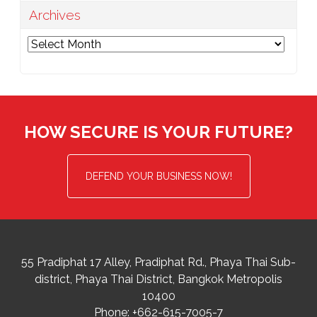
Archives
Archives
HOW SECURE IS YOUR FUTURE?
DEFEND YOUR BUSINESS NOW!
55 Pradiphat 17 Alley, Pradiphat Rd.,
Phaya Thai Sub-
district
Phaya Thai District
,
Bangkok Metropolis
10400
Phone:
+662-615-7005-7