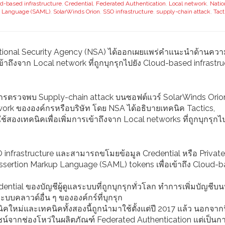
d-based infrastructure
,
Credential
,
Federated Authentication
,
Local network
,
Natio
p Language (SAML)
,
SolarWinds Orion
,
SSO infrastructure
,
supply-chain attack
,
Tact
tional Security Agency (NSA) ได้ออกเผยเเพร่คำแนะนำด้านคว
เข้าถึงจาก Local network ที่ถูกบุกรุกไปยัง Cloud-based infrastr
ารตรวจพบ Supply-chain attack บนซอฟต์แวร์ SolarWinds Orion
twork ขององค์กรหรือบริษัท โดย NSA ได้อธิบายเทคนิค Tactics,
้สองเทคนิคเพื่อเพิ่มการเข้าถึงจาก Local networks ที่ถูกบุกรุกไป
SO infrastructure และสามารถขโมยข้อมูล Credential หรือ Private
ssertion Markup Language (SAML) tokens เพื่อเข้าถึง Cloud-
ential ของบัญชีผู้ดูแลระบบที่ถูกบุกรุกทั่วโลก ทำการเพิ่มบัญชีบ
บบคลาวด์อื่น ๆ ขององค์กร์ที่บุกรุก
คนิคใหม่และเทคนิคทั้งสองนี้ถูกนำมาใช้ตั้งแต่ปี 2017 แล้ว นอกจาก
ยชน์จากช่องโหว่ในผลิตภัณฑ์ Federated Authentication แต่เป็นก