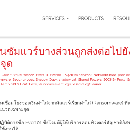
SERVICES
PRODUCTS
RESOU
นซัมแวร์บางส่วนถูกส่งต่อไปยั
จุด
,
Cobalt Strike Beacon
,
Ever101
,
Everbe
,
IPv4/IPv6 network
,
NetworkShare_pre2.ex
omware
,
Security Joes
,
Shadow Copy
,
shadow.bat
,
Shared Folders
,
SOCKS5 Proxy
,
S
,
Temp
,
WEXTRACT.exe
,
Windows event logs
,
xDedicLogCleaner
ื่อมโยงของเงินค่าไถ่จากมัลแวร์เรียกค่าไถ่ (Ransomware) ที่แ
านนวดเฉพาะจุด
ปฏิบัติการชื่อ Ever101 ซึ่งโจมตีผู้ให้บริการคอมพิวเตอร์สัญชาติอิ
ใช้งานได้