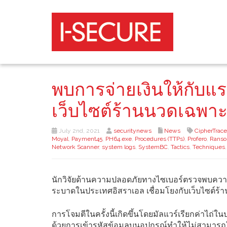
พบการจ่ายเงินให้กับแร
เว็บไซต์ร้านนวดเฉพาะ
July 2nd, 2021
securitynews
News
CipherTrace
Moyal
,
Payment45
,
PH64.exe
,
Procedures (TTPs)
,
Profero
,
Rans
Network Scanner
,
system logs
,
SystemBC
,
Tactics
,
Techniques
นักวิจัยด้านความปลอดภัยทางไซเบอร์ตรวจพบความเช
ระบาดในประเทศอิสราเอล เชื่อมโยงกับเว็บไซต์ร้
การโจมตีในครั้งนี้เกิดขึ้นโดยมัลแวร์เรียกค่าไถ่ใน
ด้วยการเข้ารหัสข้อมูลบนอุปกรณ์ทำให้ไม่สามารถ