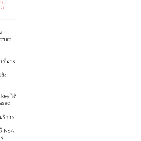
nal
ics
,
าม
ucture
 ที่อาจ
ยัง
 key ได้
based
นบริการ
นี้ NSA
าร