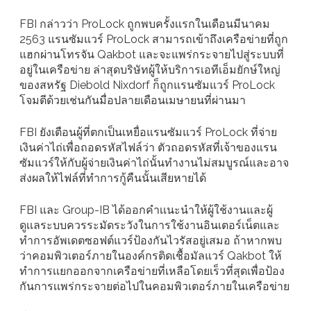
FBI กล่าวว่า ProLock ถูกพบครั้งเเรกในเดือนมีนาคม
2563 แรนซัมแวร์ ProLock สามารถเข้าถึงเครือข่ายที่ถูก
แฮกผ่านโทรจัน Qakbot และจะแพร่กระจายไปสู่ระบบที่
อยู่ในเครือข่าย ล่าสุดบริษัทผู้ให้บริการเอทีเอ็มยักษ์ใหญ่
ของสหรัฐ Diebold Nixdorf ก็ถูกแรนซัมแวร์ ProLock
โจมตีด้วยเช่นกันมื่อปลายเดือนเมษายนที่ผ่านมา
FBI ยังเตือนผู้ที่ตกเป็นเหยื่อแรนซัมแวร์ ProLock ที่จ่าย
เงินค่าไถ่เพื่อถอดรหัสไฟล์ว่า ตัวถอดรหัสที่เจ้าของแรน
ซัมแวร์ให้กับผู้จ่ายเงินค่าไถ่นั้นทำงานไม่สมบูรณ์และอาจ
ส่งผลให้ไฟล์ที่ทำการกู้คืนนั้นเสียหายได้
FBI และ Group-IB ได้ออกคำเเนะนำให้ผู้ใช้งานและผู้
ดูเเลระบบควรระมัดระวังในการใช้งานอินเตอร์เน็ตและ
ทำการอัพเดตซอฟต์แวร์ป้องกันไวรัสอยู่เสมอ ถ้าหากพบ
ว่าคอมพิวเตอร์ภายในองค์กรติดเชื้อมัลแวร์ Qakbot ให้
ทำการเเยกออกจากเครือข่ายที่เหลือโดยเร็วที่สุดเพื่อป้อง
กันการเเพร่กระจายต่อไปในคอมพิวเตอร์ภายในเครือข่าย