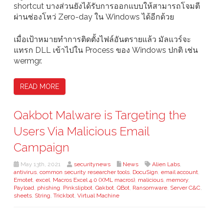
shortcut บางส่วนยังได้รับการออกแบบให้สามารถโจมตี
ผ่านช่องโหว่ Zero-day ใน Windows ได้อีกด้วย
เมื่อเป้าหมายทำการติดตั้งไฟล์อันตรายแล้ว มัลแวร์จะ
แทรก DLL เข้าไปใน Process ของ Windows ปกติ เช่น
wermgr.
READ MORE
Qakbot Malware is Targeting the
Users Via Malicious Email
Campaign
May 13th, 2021
securitynews
News
Alien Labs
,
antivirus
,
common security researcher tools
,
DocuSign
,
email account
,
Emotet
,
excel
,
Macros Excel 4.0 (XML macros)
,
malicious
,
memory
,
Payload
,
phishing
,
Pinkslipbot
,
Qakbot
,
QBot
,
Ransomware
,
Server C&C
,
sheets
,
String
,
Trickbot
,
Virtual Machine