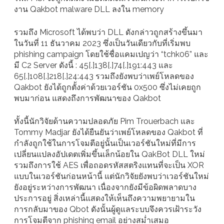
งาน Qakbot malware DLL ลงใน memory
รวมถึง Microsoft ได้พบว่า DLL ดังกล่าวถูกสร้างขึ้นมา
ในวันที่ 11 ธันวาคม 2023 ซึ่งเป็นวันเดียวกับที่เริ่มพบ
phishing campaign โดยใช้ชื่อแคมเปญว่า “tchk06” และ
มี C2 Server ดังนี้ : 45[.]138[.]74[.]191:443 และ
65[.]108[.]218[.]24:443 รวมถึงยังพบว่าเพย์โหลดของ
Qakbot ยังได้ถูกตั้งค่าด้วยเวอร์ชัน 0x500 ซึ่งไม่เคยถูก
พบมาก่อน แสดงถึงการพัฒนาของ Qakbot
ทั้งนี้นักวิจัยด้านความปลอดภัย Pim Trouerbach และ
Tommy Madjar ยังได้ยืนยันว่าเพย์โหลดของ Qakbot ที่
กำลังถูกใช้ในการโจมตีอยู่นั้นเป็นเวอร์ชันใหม่ที่มีการ
เปลี่ยนแปลงอัปเดตเพิ่มขึ้นเล็กน้อยใน QakBot DLL ใหม่
รวมถึงการใช้ AES เพื่อถอดรหัสสตริงแทนที่จะเป็น XOR
แบบในเวอร์ชันก่อนหน้านี้ แต่นักวิจัยยังพบว่าเวอร์ชันใหม่
ยังอยู่ระหว่างการพัฒนา เนื่องจากยังมีข้อผิดพลาดบาง
ประการอยู่ สิ่งเหล่านี้แสดงให้เห็นถึงความพยายามใน
การกลับมาของ Qbot ดังนั้นผู้ดูแลระบบจึงควรเฝ้าระวัง
การโจมตีจาก phishing email อย่างสม่ำเสมอ