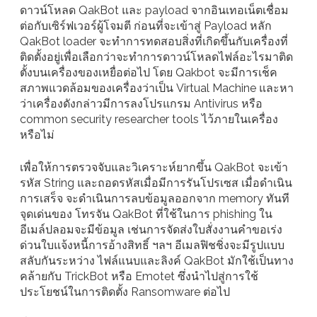
ดาวน์โหลด QakBot และ payload จากอินเทอเน็ตเชื่อม
ต่อกับเซิร์ฟเวอร์ผู้โจมตี ก่อนที่จะเข้าสู่ Payload หลัก
QakBot loader จะทำการทดสอบสิ่งที่เกิดขึ้นกับเครื่องที่
ติดตั้งอยู่เพื่อเลือกว่าจะทำการดาวน์โหลดไฟล์อะไรมาติด
ตั้งบนเครื่องของเหยื่อต่อไป โดย Qakbot จะมีการเช็ค
สภาพแวดล้อมของเครื่องว่าเป็น Virtual Machine และหา
ว่าเครื่องดังกล่าวมีการลงโปรแกรม Antivirus หรือ
common security researcher tools ไว้ภายในเครื่อง
หรือไม่
เพื่อให้การตรวจจับและวิเคราะห์ยากขึ้น QakBot จะเข้า
รหัส String และถอดรหัสเมื่อมีการรันโปรเซส เมื่อดำเนิน
การเสร็จ จะดำเนินการลบข้อมูลออกจาก memory ทันที
จุดเด่นของ โทรจัน QakBot ที่ใช้ในการ phishing ใน
อีเมล์ปลอมจะมีข้อมูล เช่นการจัดส่งใบสั่งงานคำขอเร่ง
ด่วนใบแจ้งหนี้การอ้างสิทธิ์ ฯลฯ อีเมลฟิชชิ่งจะมีรูปแบบ
สลับกันระหว่าง ไฟล์แนบและลิงค์ QakBot มักใช้เป็นทาง
คล้ายกับ TrickBot หรือ Emotet ซึ่งนำไปสู่การใช้
ประโยชน์ในการติดตั้ง Ransomware ต่อไป