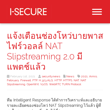
แจ้งเตือนช่องโหว่บายพาส
ไฟร์วอลล์ NAT
Slipstreaming 2.0 มี
แพตช์แล้ว
February 1st, 2021
securitynews
News
2021
,
Armis
,
February
,
Firewall
,
FTP
,
H.323 ALG
,
HTTP. HTTPS
,
NAT
,
NAT
Slipstreaming
,
OpenWrt
,
VyOS
,
WebRTC TURN Protocol
ทีม Intelligent Response ได้ทำการวิเคราะห์และอธิบาย
รายละเอียดของช่องโหว่ NAT Slipstreaming ไว้แล้ว ผู้ที่