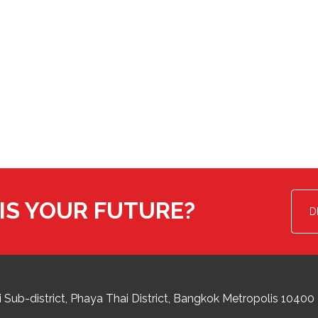
IS YOUR FUTURE?
D
 Sub-district
Phaya Thai District
,
Bangkok Metropolis
10400