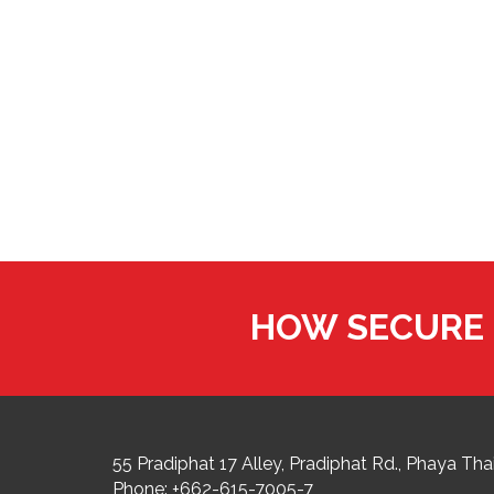
HOW SECURE 
55 Pradiphat 17 Alley, Pradiphat Rd.,
Phaya Thai
Phone:
+662-615-7005-7