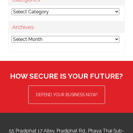
Categories
Archives
Archives
HOW SECURE IS YOUR FUTURE?
DEFEND YOUR BUSINESS NOW!
55 Pradiphat 17 Alley, Pradiphat Rd.,
Phaya Thai Sub-