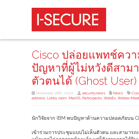
Cisco ปล่อยแพทช์ความ
ปัญหาที่ผู้ไม่หวังดีส
ตัวตนได้ (Ghost User)
November 28th, 2020
securitynews
News
Cis
address
,
Lobby room
,
MacOS
,
Participants
,
WebEx
,
Webex Meet
นักวิจัยจาก IBM พบปัญหาด้านความปลอดภัยบน Cisco
เข้าร่วมการประชุมแบบไม่เห็นตัวตน และสามารถเข้า