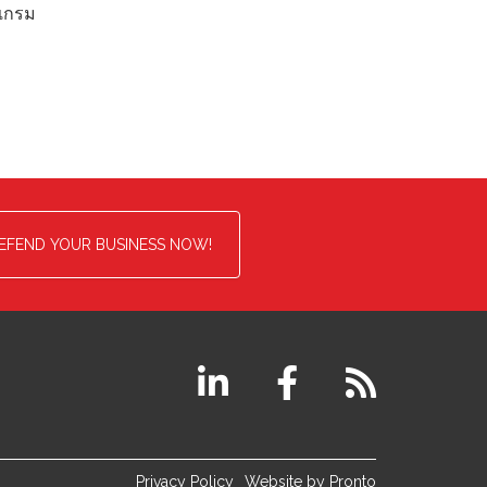
รแกรม
EFEND YOUR BUSINESS NOW!
Privacy Policy
Website by Pronto